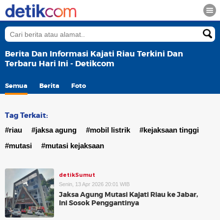
Berita Dan Informasi Kajati Riau Terkini Dan
Terbaru Hari Ini - Detikcom
Semua
Berita
Foto
Tag Terkait:
#riau
#jaksa agung
#mobil listrik
#kejaksaan tinggi
#mutasi
#mutasi kejaksaan
detikSumut
Senin, 13 Apr 2026 20:01 WIB
Jaksa Agung Mutasi Kajati Riau ke Jabar,
Ini Sosok Penggantinya