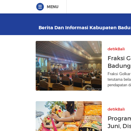
MENU
Berita Dan Informasi Kabupaten Badun
detikBali
Fraksi G
Badung 
Fraksi Golkar
terutama bela
pendapatan d
detikBali
Program
Juni, D