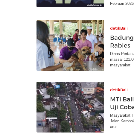
Februari 202
detikBali
Badung 
Rabies
Dinas Pertan
massal 121.0
masyarakat.
detikBali
MTI Bal
Uji Cob
Masyarakat Tra
Jalan Kerobo
arus.