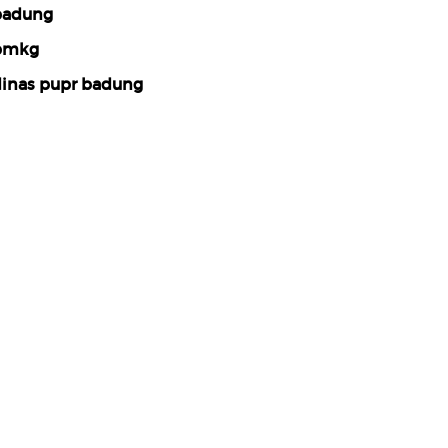
badung
bmkg
inas pupr badung