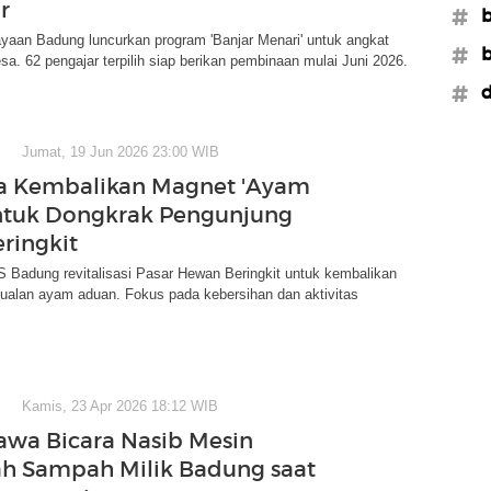
r
#
yaan Badung luncurkan program 'Banjar Menari' untuk angkat
#
desa. 62 pengajar terpilih siap berikan pembinaan mulai Juni 2026.
#d
Jumat, 19 Jun 2026 23:00 WIB
a Kembalikan Magnet 'Ayam
ntuk Dongkrak Pengunjung
eringkit
Badung revitalisasi Pasar Hewan Beringkit untuk kembalikan
jualan ayam aduan. Fokus pada kebersihan dan aktivitas
Kamis, 23 Apr 2026 18:12 WIB
awa Bicara Nasib Mesin
h Sampah Milik Badung saat