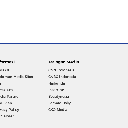
formasi
Jaringan Media
daksi
CNN Indonesia
doman Media Siber
CNBC Indonesia
rir
Haibunda
tak Pos
Insertlive
dia Partner
Beautynesia
fo Iklan
Female Daily
ivacy Policy
CXO Media
sclaimer