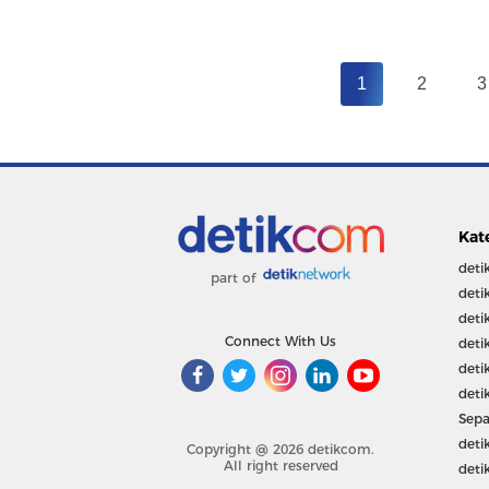
1
2
3
Kat
deti
part of
deti
deti
Connect With Us
deti
deti
deti
Sepa
deti
Copyright @ 2026 detikcom.
All right reserved
deti