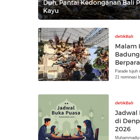
Duh, Pantai Kedonganan Bali 
Kayu
detikBali
Malam I
Badung 
Berpar
Parade tujuh 
21 nominasi b
detikBali
Jadwal
di Denp
2026
Muhammadiya