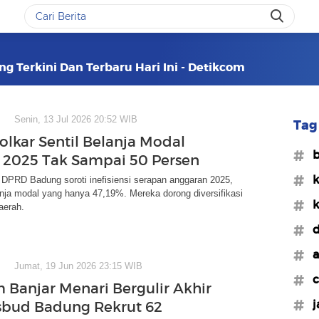
g Terkini Dan Terbaru Hari Ini - Detikcom
Senin, 13 Jul 2026 20:52 WIB
Tag 
olkar Sentil Belanja Modal
#b
2025 Tak Sampai 50 Persen
#k
 DPRD Badung soroti inefisiensi serapan anggaran 2025,
nja modal yang hanya 47,19%. Mereka dorong diversifikasi
#k
aerah.
#d
#a
Jumat, 19 Jun 2026 23:15 WIB
#c
 Banjar Menari Bergulir Akhir
#j
isbud Badung Rekrut 62