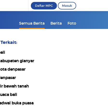
Daftar MPC
Masuk
Semua Berita
Berita
Foto
Terkait:
ali
abupaten gianyar
ota denpasar
enpasar
ir bawah tanah
uaca bali
adwal buka puasa