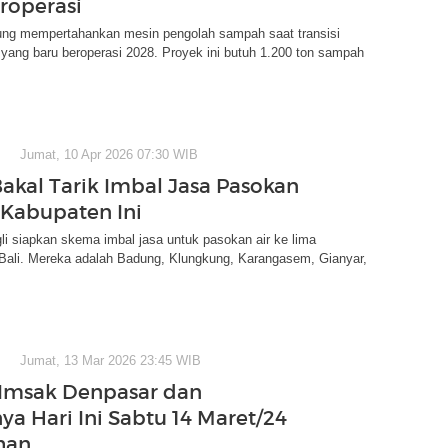
roperasi
g mempertahankan mesin pengolah sampah saat transisi
yang baru beroperasi 2028. Proyek ini butuh 1.200 ton sampah
Jumat, 10 Apr 2026 07:30 WIB
Bakal Tarik Imbal Jasa Pasokan
5 Kabupaten Ini
i siapkan skema imbal jasa untuk pasokan air ke lima
 Bali. Mereka adalah Badung, Klungkung, Karangasem, Gianyar,
Jumat, 13 Mar 2026 23:45 WIB
Imsak Denpasar dan
ya Hari Ini Sabtu 14 Maret/24
han