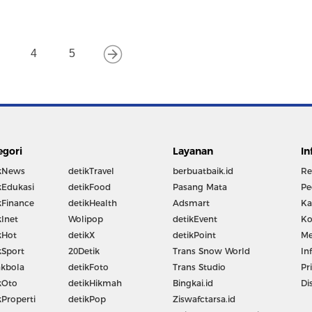
4
5
egori
Layanan
In
kNews
detikTravel
berbuatbaik.id
Re
kEdukasi
detikFood
Pasang Mata
Pe
kFinance
detikHealth
Adsmart
Ka
kInet
Wolipop
detikEvent
Ko
kHot
detikX
detikPoint
Me
kSport
20Detik
Trans Snow World
In
kbola
detikFoto
Trans Studio
Pr
kOto
detikHikmah
Bingkai.id
Di
kProperti
detikPop
Ziswafctarsa.id