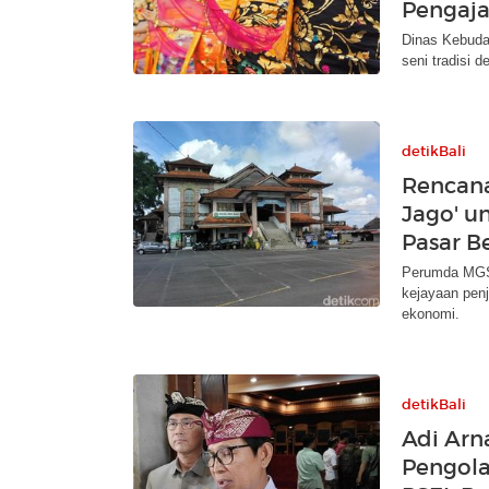
Pengaja
Dinas Kebuda
seni tradisi 
detikBali
Rencan
Jago' u
Pasar B
Perumda MGS 
kejayaan pen
ekonomi.
detikBali
Adi Arn
Pengola