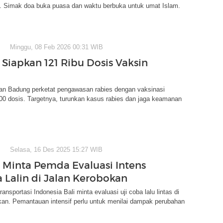
6. Simak doa buka puasa dan waktu berbuka untuk umat Islam.
Minggu, 08 Feb 2026 00:31 WIB
Siapkan 121 Ribu Dosis Vaksin
ian Badung perketat pengawasan rabies dengan vaksinasi
00 dosis. Targetnya, turunkan kasus rabies dan jaga keamanan
Selasa, 16 Des 2025 15:27 WIB
i Minta Pemda Evaluasi Intens
a Lalin di Jalan Kerobokan
nsportasi Indonesia Bali minta evaluasi uji coba lalu lintas di
kan. Pemantauan intensif perlu untuk menilai dampak perubahan