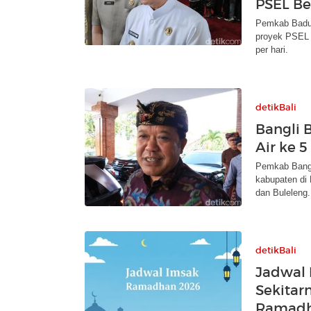
PSEL Be
Pemkab Badun
proyek PSEL 
per hari.
detikBali
Bangli 
Air ke 
Pemkab Bangl
kabupaten di
dan Buleleng.
detikBali
Jadwal 
Sekitarn
Ramad