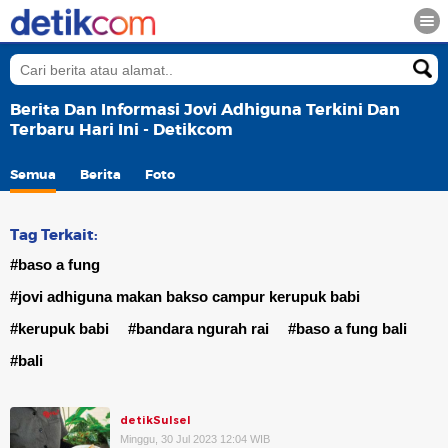
Berita Dan Informasi Jovi Adhiguna Terkini Dan
Terbaru Hari Ini - Detikcom
Semua
Berita
Foto
Tag Terkait:
#baso a fung
#jovi adhiguna makan bakso campur kerupuk babi
#kerupuk babi
#bandara ngurah rai
#baso a fung bali
#bali
detikSulsel
Minggu, 30 Jul 2023 12:04 WIB