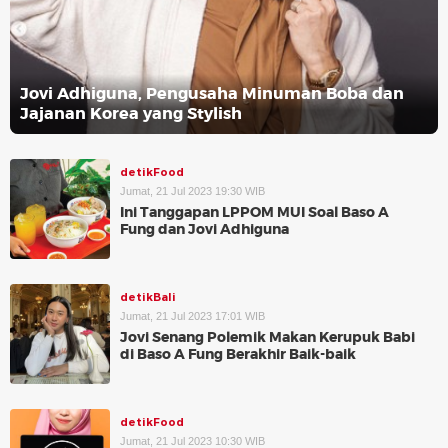
Jovi Adhiguna, Pengusaha Minuman Boba dan
Jajanan Korea yang Stylish
detikFood
Jumat, 21 Jul 2023 19:30 WIB
Ini Tanggapan LPPOM MUI Soal Baso A
Fung dan Jovi Adhiguna
detikBali
Jumat, 21 Jul 2023 17:01 WIB
Jovi Senang Polemik Makan Kerupuk Babi
di Baso A Fung Berakhir Baik-baik
detikFood
Jumat, 21 Jul 2023 10:30 WIB