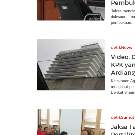
Pembuk
Jaksa menola
dakwaan fitna
pembuktian.
detikNews
Video: D
KPK yan
Ardians
Kejaksaan Ag
mengusut per
Berikut 9 na
detikSumut
Jaksa Ta
Pertalit