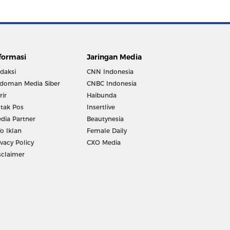
formasi
Jaringan Media
daksi
CNN Indonesia
doman Media Siber
CNBC Indonesia
rir
Haibunda
tak Pos
Insertlive
dia Partner
Beautynesia
fo Iklan
Female Daily
ivacy Policy
CXO Media
sclaimer