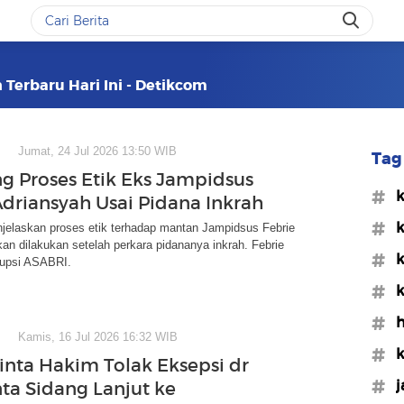
 Terbaru Hari Ini - Detikcom
Jumat, 24 Jul 2026 13:50 WIB
Tag 
g Proses Etik Eks Jampidsus
#k
Adriansyah Usai Pidana Inkrah
#k
jelaskan proses etik terhadap mantan Jampidsus Febrie
an dilakukan setelah perkara pidananya inkrah. Febrie
#k
rupsi ASABRI.
#
#
Kamis, 16 Jul 2026 16:32 WIB
#k
inta Hakim Tolak Eksepsi dr
#j
nta Sidang Lanjut ke