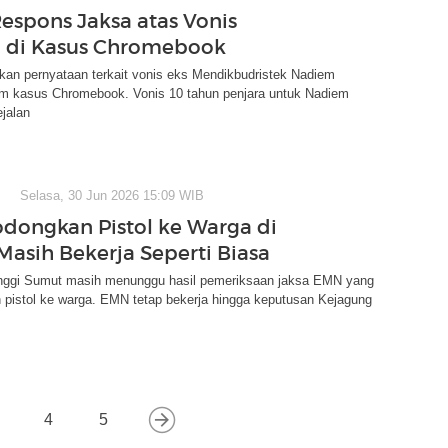
Respons Jaksa atas Vonis
 di Kasus Chromebook
an pernyataan terkait vonis eks Mendikbudristek Nadiem
m kasus Chromebook. Vonis 10 tahun penjara untuk Nadiem
ejalan
Selasa, 30 Jun 2026 15:09 WIB
odongkan Pistol ke Warga di
asih Bekerja Seperti Biasa
nggi Sumut masih menunggu hasil pemeriksaan jaksa EMN yang
pistol ke warga. EMN tetap bekerja hingga keputusan Kejagung
4
5