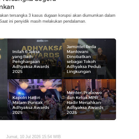
mkan
takan tersangka 3 kasus dugaan korupsi akan diumumkan dalam
 Saat ini penyidik masih melakukan pendalaman.
Jamintel Reda
Inilah 6 Jaksa
Mantovani
yang Raih
Dinobatkan
Penghargaan
sebagai Tokoh
Adhyaksa Awards
Adhyaksa Peduli
2025
Lingkungan
Menteri Prabowo
Kapolri Hadiri
dan Ketua MPR
Malam Puncak
Hadir Meriahkan
Adhyaksa Awards
Adhyaksa Awards
2025
2025
Jumat, 10 Jul 2026 15:54 WIB