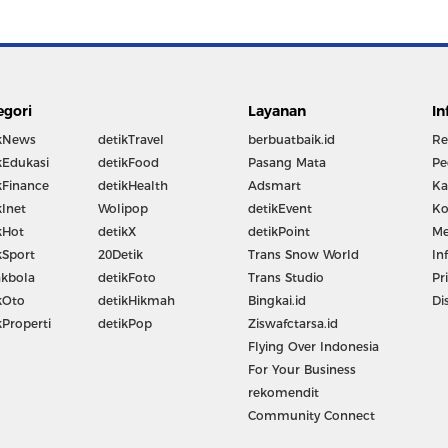
egori
Layanan
In
kNews
detikTravel
berbuatbaik.id
Re
kEdukasi
detikFood
Pasang Mata
Pe
kFinance
detikHealth
Adsmart
Ka
kInet
Wolipop
detikEvent
Ko
kHot
detikX
detikPoint
Me
kSport
20Detik
Trans Snow World
In
kbola
detikFoto
Trans Studio
Pr
kOto
detikHikmah
Bingkai.id
Di
kProperti
detikPop
Ziswafctarsa.id
Flying Over Indonesia
For Your Business
rekomendit
Community Connect