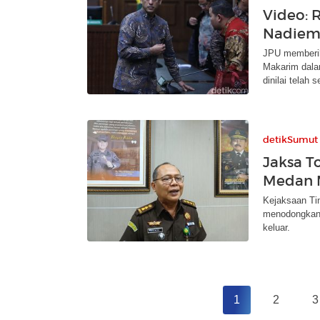
Video: 
Nadiem
JPU memberik
Makarim dala
dinilai telah s
detikSumut
Jaksa T
Medan M
Kejaksaan Ti
menodongkan 
keluar.
1
2
3