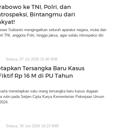
rabowo ke TNI, Polri, dan
Introspeksi, Bintangmu dari
kyat!
owo Subianto mengingatkan seluruh aparatur negara, mulai dari
urit TNI, anggota Polri, hingga jaksa, agar selalu introspeksi diri.
Selasa, 07 Jul 2026 15:46 WIB
etapkan Tersangka Baru Kasus
Fiktif Rp 16 M di PU Tahun
akarta menetapkan satu orang tersangka baru kasus dugaan
ja rutin pada Setjen Cipta Karya Kementerian Pekerjaan Umum
2024.
Selasa, 30 Jun 2026 19:23 WIB