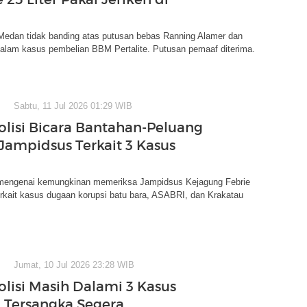
 Medan tidak banding atas putusan bebas Ranning Alamer dan
dalam kasus pembelian BBM Pertalite. Putusan pemaaf diterima.
Sabtu, 11 Jul 2026 01:29 WIB
olisi Bicara Bantahan-Peluang
 Jampidsus Terkait 3 Kasus
a mengenai kemungkinan memeriksa Jampidsus Kejagung Febrie
rkait kasus dugaan korupsi batu bara, ASABRI, dan Krakatau
Jumat, 10 Jul 2026 23:28 WIB
olisi Masih Dalami 3 Kasus
, Tersangka Segera