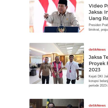
Video P
Jaksa: 
Uang Ra
Presiden Prab
birokrat, praj
detikNews
Jaksa T
Proyek 
2023
Kejati DKI J
korupsi belan
periode 2023-
detikNews