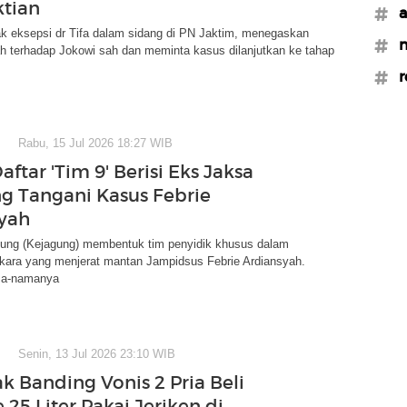
tian
#a
k eksepsi dr Tifa dalam sidang di PN Jaktim, menegaskan
#n
h terhadap Jokowi sah dan meminta kasus dilanjutkan ke tahap
#r
Rabu, 15 Jul 2026 18:27 WIB
aftar 'Tim 9' Berisi Eks Jaksa
g Tangani Kasus Febrie
yah
ung (Kejagung) membentuk tim penyidik khusus dalam
kara yang menjerat mantan Jampidsus Febrie Ardiansyah.
ma-namanya
Senin, 13 Jul 2026 23:10 WIB
k Banding Vonis 2 Pria Beli
e 25 Liter Pakai Jeriken di