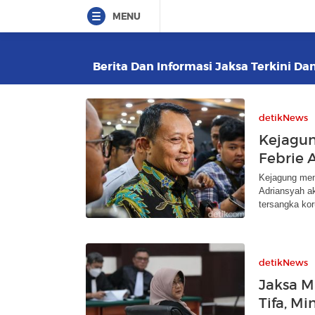
MENU
Berita Dan Informasi Jaksa Terkini Dan
detikNews
Kejagun
Febrie 
Kejagung men
Adriansyah ak
tersangka ko
detikNews
Jaksa M
Tifa, Mi