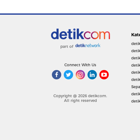
Kat
deti
part of
deti
deti
Connect With Us
deti
deti
deti
Sepa
deti
Copyright @ 2026 detikcom.
All right reserved
deti