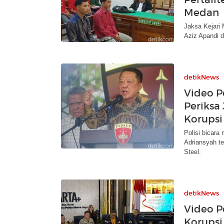
Medan
Jaksa Kejari
Aziz Apandi 
detikNews
Video P
Periksa
Korupsi
Polisi bicar
Adriansyah te
Steel.
detikNews
Video P
Korupsi