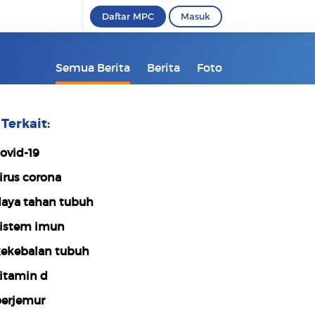
Daftar MPC
Masuk
Semua Berita
Berita
Foto
Terkait:
ovid-19
irus corona
aya tahan tubuh
istem imun
ekebalan tubuh
itamin d
erjemur