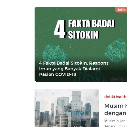
4 Fakta Badai Sitokin, Respons
Imun yang Banyak Dialami
Pasien COVID-19
detikHealth
Musim H
dengan
Musim hujan 
Tenang, minum