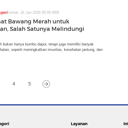
gsel
Jumat, 16 Jan 2026 00:00 WIB
aat Bawang Merah untuk
an, Salah Satunya Melindungi
 bukan hanya bumbu dapur, tetapi juga memiliki banyak
atan, seperti meningkatkan imunitas, kesehatan jantung, dan
4
5
egori
Layanan
In