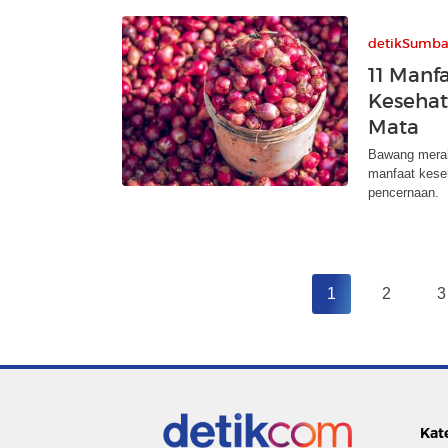
detikSumba
11 Manf
Kesehat
Mata
Bawang merah
manfaat keseh
pencernaan.
1
2
3
Kat