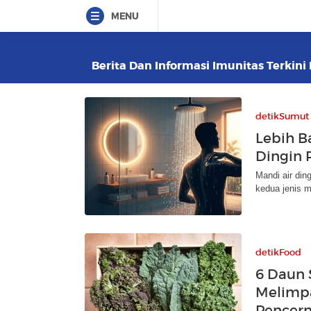
MENU
Berita Dan Informasi Imunitas Terkini 
detikSumut
Lebih B
Dingin P
Mandi air din
kedua jenis m
detikFood
6 Daun 
Melimpa
Pencer