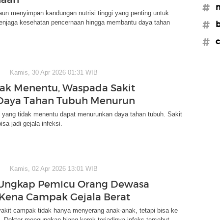
#m
un menyimpan kandungan nutrisi tinggi yang penting untuk
menjaga kesehatan pencernaan hingga membantu daya tahan
#b
#c
Kamis, 30 Apr 2026 01:31 WIB
ak Menentu, Waspada Sakit
 Daya Tahan Tubuh Menurun
yang tidak menentu dapat menurunkan daya tahan tubuh. Sakit
sa jadi gejala infeksi.
Kamis, 02 Apr 2026 13:01 WIB
 Ungkap Pemicu Orang Dewasa
Kena Campak Gejala Berat
akit campak tidak hanya menyerang anak-anak, tetapi bisa ke
 Dokter mengungkap biang kerok terjadinya infeks tersebut.