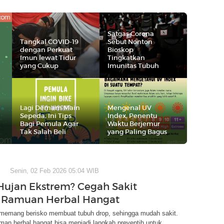
Satgas Corona
Tangkal COVID-19
Sebut Nonton
dengan Perkuat
Bioskop
Imun lewat Tidur
Tingkatkan
yang Cukup
Imunitas Tubuh
Lagi Demam Main
Mengenal UV
Sepeda, Ini Tips
Index, Penentu
Bagi Pemula Agar
Waktu Berjemur
Tak Salah Beli
yang Paling Bagus
Senin, 02 Feb 2026 05:04 WIB
ujan Ekstrem? Cegah Sakit
 Ramuan Herbal Hangat
memang berisko membuat tubuh drop, sehingga mudah sakit.
an herbal hangat bisa menjadi langkah preventih untuk