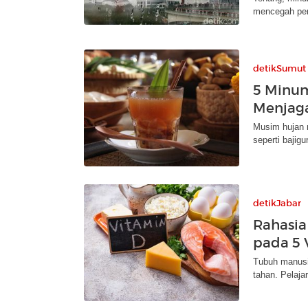
mencegah pen
detikSumut
5 Minu
Menjaga
Musim hujan 
seperti bajig
detikJabar
Rahasia
pada 5 
Tubuh manusi
tahan. Pelaja