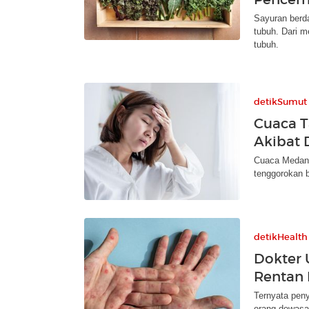
Sayuran berda
tubuh. Dari 
tubuh.
detikSumut
Cuaca T
Akibat
Cuaca Medan 
tenggorokan bi
detikHealth
Dokter
Rentan 
Ternyata peny
orang dewasa.