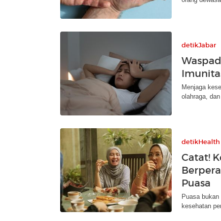
detikJabar
Waspada
Imunita
Menjaga keseh
olahraga, dan
detikHealth
Catat! 
Berpera
Puasa
Puasa bukan 
kesehatan pen