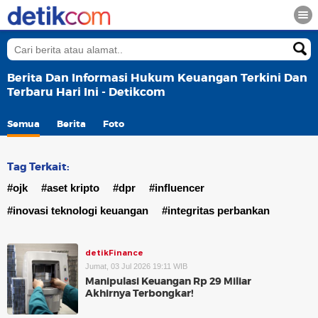
Berita Dan Informasi Hukum Keuangan Terkini Dan
Terbaru Hari Ini - Detikcom
Semua
Berita
Foto
Tag Terkait:
#ojk
#aset kripto
#dpr
#influencer
#inovasi teknologi keuangan
#integritas perbankan
detikFinance
Jumat, 03 Jul 2026 19:11 WIB
Manipulasi Keuangan Rp 29 Miliar
Akhirnya Terbongkar!