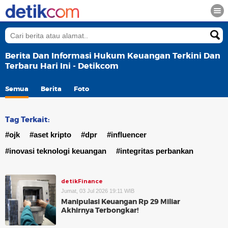
Berita Dan Informasi Hukum Keuangan Terkini Dan
Terbaru Hari Ini - Detikcom
Semua
Berita
Foto
Tag Terkait:
#ojk
#aset kripto
#dpr
#influencer
#inovasi teknologi keuangan
#integritas perbankan
detikFinance
Jumat, 03 Jul 2026 19:11 WIB
Manipulasi Keuangan Rp 29 Miliar
Akhirnya Terbongkar!