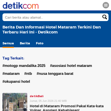
Berita Dan Informasi Hotel Mataram Terkini Dan
Terbaru Hari Ini - Detikcom
Semua
Berita
Foto
Tag Terkait:
#motogp mandalika 2025
#asosiasi hotel mataram
#mataram
#ntb
#nusa tenggara barat
#okupansi hotel
detikBali
Jumat, 05 Jun 2026 21:40 WIB
Hotel di Mataram Promosi Pakai Kata-kata
Vulgar, Asosiasi: Kebablasan!