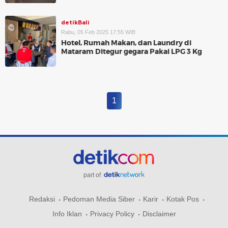
detikBali
Rabu, 05 Feb 2025 17:55 WIB
Hotel, Rumah Makan, dan Laundry di
Mataram Ditegur gegara Pakai LPG 3 Kg
1
part of
Redaksi
Pedoman Media Siber
Karir
Kotak Pos
Info Iklan
Privacy Policy
Disclaimer