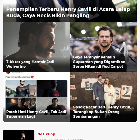
Penampilan Terbaru Henry Cavill di Acara Balap
Kuda, Gaya Necis Bikin Pangling
Gaya Teranyar Pemain
7 Aktor yang Hampir Jadi
Superman yang Digantikan,
Wolverine
Serba Hitam di Red Carpet
Sosok Pacar Baru Henry Cavill,
Patah Hati Henry Cavill Tak Jadi
Terungkap Bukan Orang
Superman Lagi
Sembarangan
detikPop