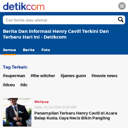
Berita Dan Informasi Henry Cavill Terkini Dan
Terbaru Hari Ini - Detikcom
Semua
Berita
Foto
Tag Terkait:
#superman
#the witcher
#james gunn
#movie news
#dceu
#dc
Wolipop
Sabtu, 20 Jun 2026 20:00 WIB
Penampilan Terbaru Henry Cavill di Acara
Balap Kuda, Gaya Necis Bikin Pangling