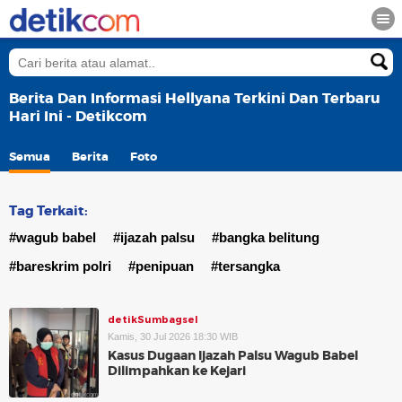
Berita Dan Informasi Hellyana Terkini Dan Terbaru
Hari Ini - Detikcom
Semua
Berita
Foto
Tag Terkait:
#wagub babel
#ijazah palsu
#bangka belitung
#bareskrim polri
#penipuan
#tersangka
detikSumbagsel
Kamis, 30 Jul 2026 18:30 WIB
Kasus Dugaan Ijazah Palsu Wagub Babel
Dilimpahkan ke Kejari