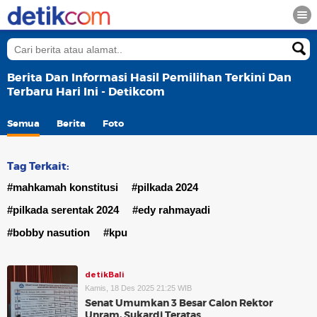
Berita Dan Informasi Hasil Pemilihan Terkini Dan
Terbaru Hari Ini - Detikcom
Semua
Berita
Foto
Tag Terkait:
#mahkamah konstitusi
#pilkada 2024
#pilkada serentak 2024
#edy rahmayadi
#bobby nasution
#kpu
detikBali
Kamis, 18 Des 2025 21:25 WIB
Senat Umumkan 3 Besar Calon Rektor
Unram, Sukardi Teratas