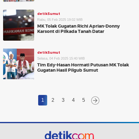
detikSumut
Rabu, 05 Feb 2025 19:02 WIB
MK Tolak Gugatan Richi Aprian-Donny
Karsont di Pilkada Tanah Datar
detikSumut
Selasa, 04 Feb 2025 15:40 WIB
Tim Edy-Hasan Hormati Putusan MK Tolak
Gugatan Hasil Pilgub Sumut
1
2
3
4
5