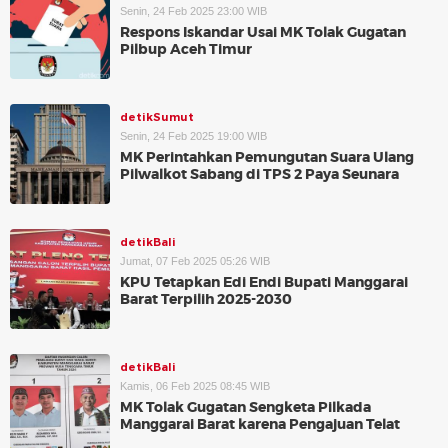
Senin, 24 Feb 2025 23:00 WIB
Respons Iskandar Usai MK Tolak Gugatan
Pilbup Aceh Timur
detikSumut
Senin, 24 Feb 2025 19:00 WIB
MK Perintahkan Pemungutan Suara Ulang
Pilwalkot Sabang di TPS 2 Paya Seunara
detikBali
Jumat, 07 Feb 2025 05:26 WIB
KPU Tetapkan Edi Endi Bupati Manggarai
Barat Terpilih 2025-2030
detikBali
Kamis, 06 Feb 2025 08:45 WIB
MK Tolak Gugatan Sengketa Pilkada
Manggarai Barat karena Pengajuan Telat