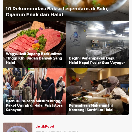
10 Rekomendasi Bakso Legendaris di Solo,
Dijamin Enak dan Halal
Wagyu Asli Jepang Berkualitas
Tinggi Kini Sudah Banyak yang
Begini Penampakan Dapur
Halal
Halal Kapal Pesiar Star Voyager
Berburu Busana Muslim hingga
Paket Umrah di Halal Fair Istora
Perusahaan Makanan Ini
Senayan
Kantongi Sertifikat Halal
detikFood