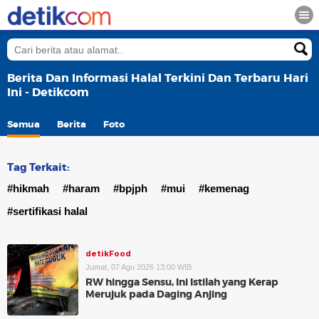
Berita Dan Informasi Halal Terkini Dan Terbaru Hari
Ini - Detikcom
Semua
Berita
Foto
Tag Terkait:
#hikmah
#haram
#bpjph
#mui
#kemenag
#sertifikasi halal
detikFood
Jumat, 07 Agu 2026 13:00 WIB
RW hingga Sensu, Ini Istilah yang Kerap
Merujuk pada Daging Anjing