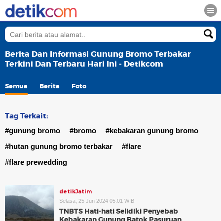
Berita Dan Informasi Gunung Bromo Terbakar
Terkini Dan Terbaru Hari Ini - Detikcom
Semua
Berita
Foto
Tag Terkait:
#gunung bromo
#bromo
#kebakaran gunung bromo
#hutan gunung bromo terbakar
#flare
#flare prewedding
detikJatim
Selasa, 25 Jun 2024 05:01 WIB
TNBTS Hati-hati Selidiki Penyebab
Kebakaran Gunung Batok Pasuruan