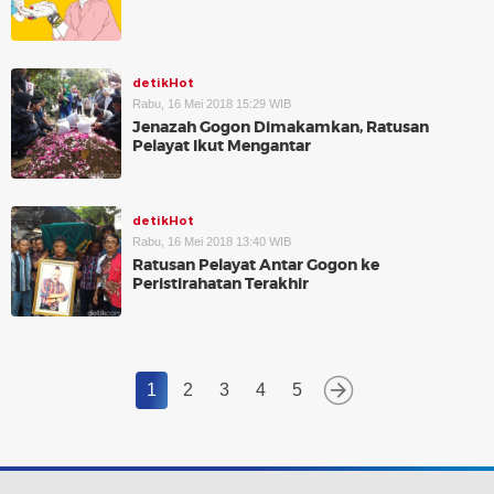
detikHot
Rabu, 16 Mei 2018 15:29 WIB
Jenazah Gogon Dimakamkan, Ratusan
Pelayat Ikut Mengantar
detikHot
Rabu, 16 Mei 2018 13:40 WIB
Ratusan Pelayat Antar Gogon ke
Peristirahatan Terakhir
1
2
3
4
5