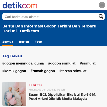
Berita Dan Informasi Gogon Terkini Dan Terbaru
Hari Ini - Detikcom
Semua
Berita
Foto
Tag Terkait:
#gogon meninggal dunia
#gogon srimulat
#srimulat
#komik gogon
#rumah gogon
#tarzan srimulat
detikPop
Minggu, 09 Jun 2024 22:01 WIB
Suami BCL Dipolisikan Eks Istri Rp 6,9 M,
Putri Ariani Dikritik Media Malaysia