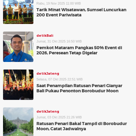
Rabu, 19 Nov 2025 11:00 WIB
Tarik Minat Wisatawan, Sumsel Luncurkan
200 Event Pariwisata
detikBali
Jumat, 31 Okt 2025 16:50 WIB
Pemkot Mataram Pangkas 50% Event di
2026, Peresean Tetap Digelar
detikJateng
Selasa, 07 Okt 2025 22:51 WIB
Saat Penampilan Ratusan Penari Gianyar
Bali Pukau Penonton Borobudur Moon
detikJateng
Jumat, 03 Okt 2025 21:26 WIB
Ratusan Penari Bakal Tampil di Borobudur
Moon, Catat Jadwalnya