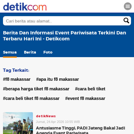
Berita Dan Informasi Event Pariwisata Terkini Dan
Terbaru Hari Ini - Detikcom
Semua
Berita
Foto
Tag Terkait:
#f8 makassar
#apa itu f8 makassar
#berapa harga tiket f8 makassar
#cara beli tiket
#cara beli tiket f8 makassar
#event f8 makassar
detikNews
Jumat, 24 Apr 2026 10:55 WIB
Antusiasme Tinggi, PADI Jateng Bakal Jadi
Agenda Event Pariwisata