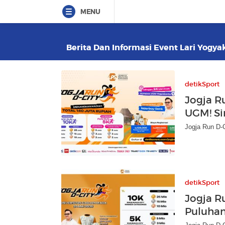
MENU
Berita Dan Informasi Event Lari Yogyak
detikSport
Jogja R
UGM! S
Jogja Run D-C
detikSport
Jogja R
Puluhan