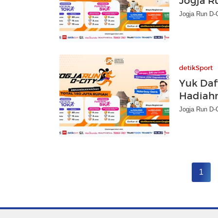
Jogja R
Jogja Run D-C
detikSport
Yuk Daf
Hadiahn
Jogja Run D-C
1