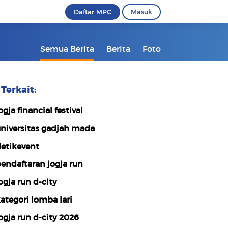
Daftar MPC
Masuk
Semua Berita
Berita
Foto
Terkait:
ogja financial festival
niversitas gadjah mada
etikevent
endaftaran jogja run
ogja run d-city
ategori lomba lari
ogja run d-city 2026