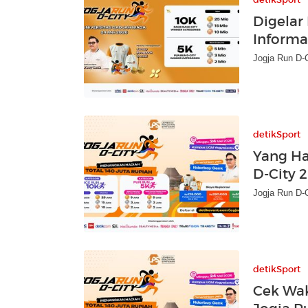
Digelar 
Informa
Jogja Run D-C
detikSport
Yang Ha
D-City 
Jogja Run D-C
detikSport
Cek Wak