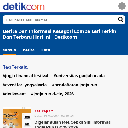
Berita Dan Informasi Kategori Lomba Lari Terkini
Dan Terbaru Hari Ini - Detikcom
Semua
Berita
Foto
Tag Terkait:
#jogja financial festival
#universitas gadjah mada
#event lari yogyakarta
#pendaftaran jogja run
#detikevent
#jogja run d-city 2026
detikSport
Rabu, 13 Mei 2026 09:10 WIB
Digelar Bulan Mei, Cek di Sini Informasi
Jogja Run D-City 2026