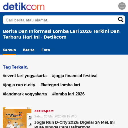
Berita Dan Informasi Lomba Lari 2026 Terkini Dan
Terbaru Hari Ini - Detikcom
Semua
Berita
Foto
Tag Terkait:
#event lari yogyakarta
#jogja financial festival
#jogja run d-city
#kategori lomba lari
#landmark yogyakarta
#lomba lari 2026
detikSport
Sabtu, 28 Mar 2026 09:15 WIB
Jogja Run D-City 2026: Digelar 24 Mei, Ini
Rute hingga Cara Daftarnya!