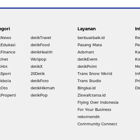
egori
Layanan
In
kNews
detikTravel
berbuatbaik.id
Re
kEdukasi
detikFood
Pasang Mata
Pe
kFinance
detikHealth
Adsmart
Ka
kInet
Wolipop
detikEvent
Ko
kHot
detikX
detikPoint
Me
kSport
20Detik
Trans Snow World
In
kbola
detikFoto
Trans Studio
Pr
kOto
detikHikmah
Bingkai.id
Di
kProperti
detikPop
Ziswafctarsa.id
Flying Over Indonesia
For Your Business
rekomendit
Community Connect