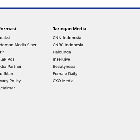
formasi
Jaringan Media
daksi
CNN Indonesia
doman Media Siber
CNBC Indonesia
rir
Haibunda
tak Pos
Insertlive
dia Partner
Beautynesia
fo Iklan
Female Daily
ivacy Policy
CXO Media
sclaimer