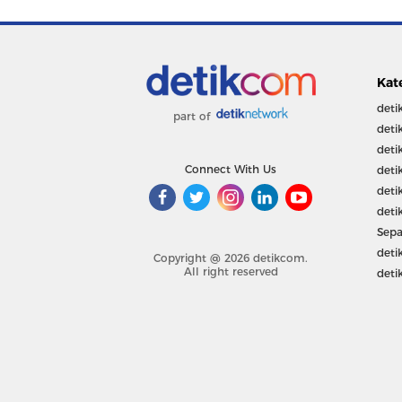
Kat
deti
part of
deti
deti
Connect With Us
deti
deti
deti
Sepa
deti
Copyright @ 2026 detikcom.
All right reserved
deti