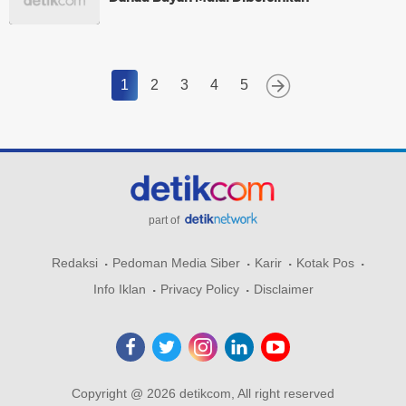
1
2
3
4
5
part of
Redaksi
Pedoman Media Siber
Karir
Kotak Pos
Info Iklan
Privacy Policy
Disclaimer
Copyright @ 2026 detikcom, All right reserved