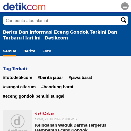
Berita Dan Informasi Eceng Gondok Terkini Dan
Terbaru Hari Ini - Detikcom
Semua
Berita
Foto
Tag Terkait:
#fotodetikcom
#berita jabar
#jawa barat
#sungai citarum
#bandung barat
#eceng gondok penuhi sungai
detikJabar
Senin, 27 Jul 2026 20:00 WIB
Keindahan Waduk Darma Tergerus
Hamparan Eceng Gondok