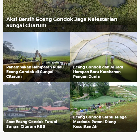
Aksi Bersih Eceng Gondok Jaga Kelestarian
Sungai Citarum
Penampakan Hamparan Pulau
Eceng Gondok dan AI Jadi
Eceng Gondok di Sungai
Harapan Baru Ketahanan
Citarum
Pangan Dunia
Eceng Gondok Serbu Telaga
Saat Eceng Gondok Tutupi
Merdada, Petani Dieng
Sungai Citarum KBB
Kesulitan Air