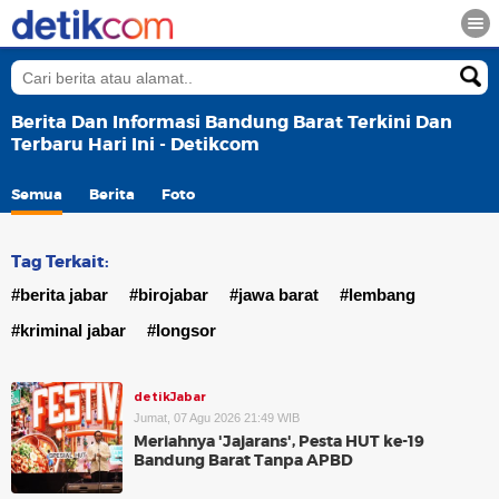
Berita Dan Informasi Bandung Barat Terkini Dan
Terbaru Hari Ini - Detikcom
Semua
Berita
Foto
Tag Terkait:
#berita jabar
#birojabar
#jawa barat
#lembang
#kriminal jabar
#longsor
detikJabar
Jumat, 07 Agu 2026 21:49 WIB
Meriahnya 'Jajarans', Pesta HUT ke-19
Bandung Barat Tanpa APBD