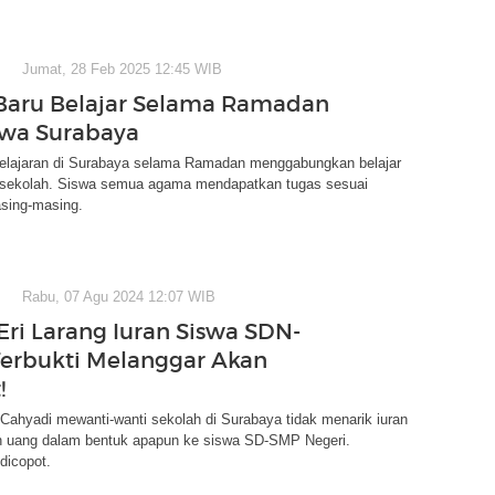
Jumat, 28 Feb 2025 12:45 WIB
Baru Belajar Selama Ramadan
swa Surabaya
lajaran di Surabaya selama Ramadan menggabungkan belajar
 sekolah. Siswa semua agama mendapatkan tugas sesuai
sing-masing.
Rabu, 07 Agu 2024 12:07 WIB
Eri Larang Iuran Siswa SDN-
erbukti Melanggar Akan
!
 Cahyadi mewanti-wanti sekolah di Surabaya tidak menarik iuran
n uang dalam bentuk apapun ke siswa SD-SMP Negeri.
icopot.