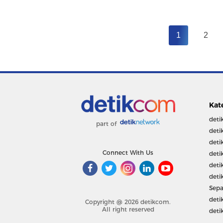
1
2
Kat
deti
part of
deti
deti
Connect With Us
deti
deti
deti
Sepa
deti
Copyright @ 2026 detikcom.
All right reserved
deti