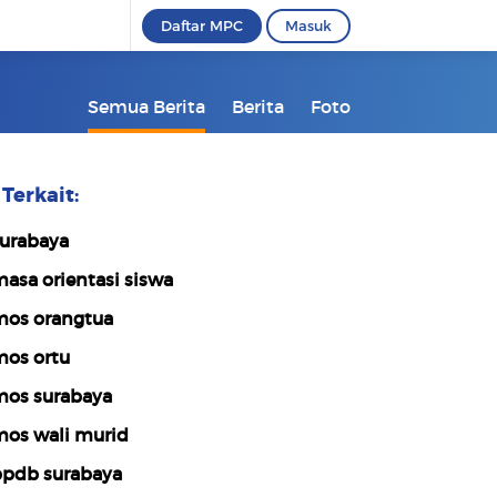
Daftar MPC
Masuk
Semua Berita
Berita
Foto
Terkait:
urabaya
asa orientasi siswa
os orangtua
os ortu
os surabaya
os wali murid
pdb surabaya