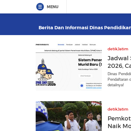
MENU
Berita Dan Informasi Dinas Pendidikan
detikJatim
Jadwal
2026, C
Dinas Pendi
Pendaftaran o
detailnya!
detikJatim
Pemkot 
Naik Mo