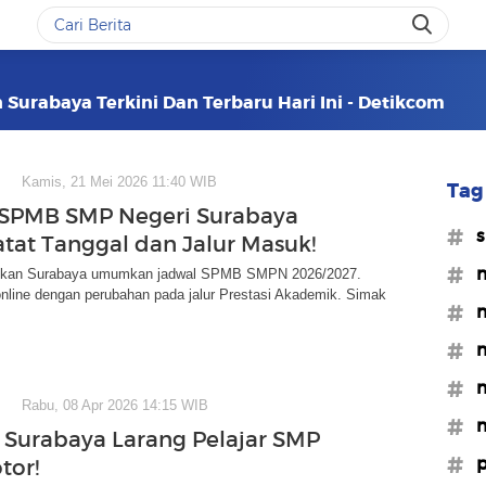
 Surabaya Terkini Dan Terbaru Hari Ini - Detikcom
Kamis, 21 Mei 2026 11:40 WIB
Tag 
 SPMB SMP Negeri Surabaya
#s
atat Tanggal dan Jalur Masuk!
#m
dikan Surabaya umumkan jadwal SPMB SMPN 2026/2027.
nline dengan perubahan pada jalur Prestasi Akademik. Simak
#m
#m
#m
Rabu, 08 Apr 2026 14:15 WIB
#m
Surabaya Larang Pelajar SMP
#p
tor!