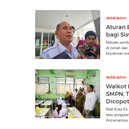
detikJatim
Aturan 
bagi Si
Metode pembe
di rumah dan
keyakinan ma
detikJatim
Walkot 
SMPN, T
Dicopot
Wali Kota Eri
atau punguta
Ancamannya d