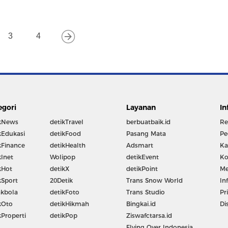
3
4
egori
Layanan
In
kNews
detikTravel
berbuatbaik.id
Re
kEdukasi
detikFood
Pasang Mata
Pe
kFinance
detikHealth
Adsmart
Ka
kInet
Wolipop
detikEvent
Ko
kHot
detikX
detikPoint
Me
kSport
20Detik
Trans Snow World
In
kbola
detikFoto
Trans Studio
Pr
kOto
detikHikmah
Bingkai.id
Di
kProperti
detikPop
Ziswafctarsa.id
Flying Over Indonesia