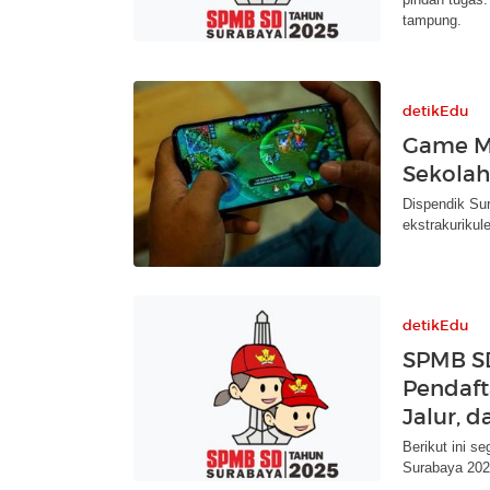
tampung.
detikEdu
Game Mo
Sekolah
Dispendik Su
ekstrakurikul
detikEdu
SPMB SD
Pendaft
Jalur, 
Berikut ini s
Surabaya 2025