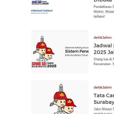
Pendaftaran 
Miskin, Mutas
terbaru!
detikJatim
Jadwal 
2025 Ja
Orang tua di 
Kecamatan. S
detikJatim
Tata Ca
Surabay
Jalur Mutasi
pindah tugas.