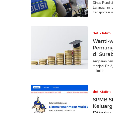
Dinas Pendid
Larangan ini
transportasi
detikJatim
Wanti-w
Pemang
di Sura
Anggaran pend
menjadi Rp 2
sekolah.
detikJatim
SPMB SM
Keluarga
Dibuka