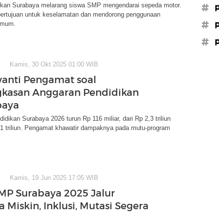
ikan Surabaya melarang siswa SMP mengendarai sepeda motor.
#p
 bertujuan untuk keselamatan dan mendorong penggunaan
#p
 umum.
#p
Kamis, 30 Okt 2025 01:00 WIB
anti Pengamat soal
kasan Anggaran Pendidikan
baya
idikan Surabaya 2026 turun Rp 116 miliar, dari Rp 2,3 triliun
,1 triliun. Pengamat khawatir dampaknya pada mutu-program
Kamis, 19 Jun 2025 17:05 WIB
P Surabaya 2025 Jalur
 Miskin, Inklusi, Mutasi Segera