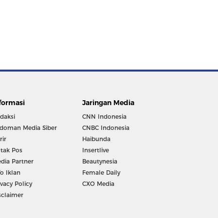
formasi
Jaringan Media
daksi
CNN Indonesia
doman Media Siber
CNBC Indonesia
rir
Haibunda
tak Pos
Insertlive
dia Partner
Beautynesia
fo Iklan
Female Daily
ivacy Policy
CXO Media
sclaimer