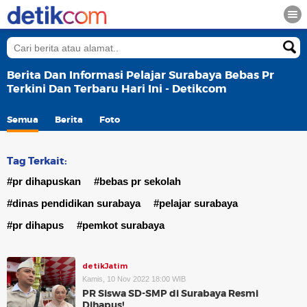
Berita Dan Informasi Pelajar Surabaya Bebas Pr
Terkini Dan Terbaru Hari Ini - Detikcom
Semua
Berita
Foto
Tag Terkait:
#pr dihapuskan
#bebas pr sekolah
#dinas pendidikan surabaya
#pelajar surabaya
#pr dihapus
#pemkot surabaya
detikJatim
Kamis, 10 Nov 2022 18:00 WIB
PR Siswa SD-SMP di Surabaya Resmi
Dihapus!