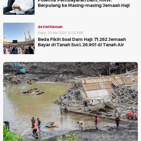
Polemik Pembayaran Dam, HNW:
Berpulang ke Masing-masing Jemaah Haji
detikHikmah
Rabu, 20 Mei 2026 16:15 WIB
Beda Fikih Soal Dam Haji: 71.262 Jemaah
Bayar di Tanah Suci, 26.901 di Tanah Air