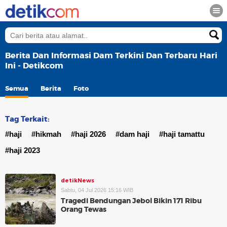
Berita Dan Informasi Dam Terkini Dan Terbaru Hari
Ini - Detikcom
Semua
Berita
Foto
Tag Terkait:
#haji
#hikmah
#haji 2026
#dam haji
#haji tamattu
#haji 2023
detikNews
Sabtu, 04 Jul 2026 15:16 WIB
Tragedi Bendungan Jebol Bikin 171 Ribu
Orang Tewas