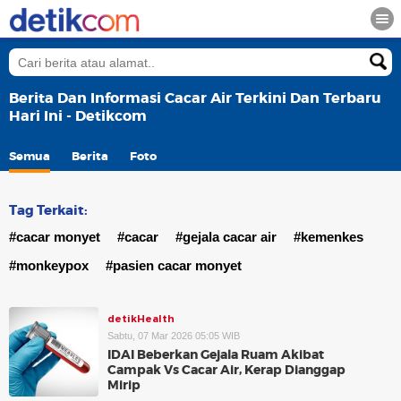
Berita Dan Informasi Cacar Air Terkini Dan Terbaru
Hari Ini - Detikcom
Semua
Berita
Foto
Tag Terkait:
#cacar monyet
#cacar
#gejala cacar air
#kemenkes
#monkeypox
#pasien cacar monyet
detikHealth
Sabtu, 07 Mar 2026 05:05 WIB
IDAI Beberkan Gejala Ruam Akibat
Campak Vs Cacar Air, Kerap Dianggap
Mirip