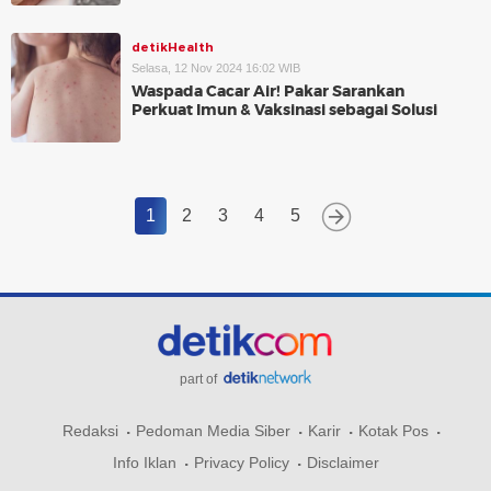
detikHealth
Selasa, 12 Nov 2024 16:02 WIB
Waspada Cacar Air! Pakar Sarankan
Perkuat Imun & Vaksinasi sebagai Solusi
1
2
3
4
5
part of
Redaksi
Pedoman Media Siber
Karir
Kotak Pos
Info Iklan
Privacy Policy
Disclaimer