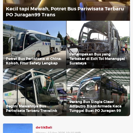
Kecil tapi Mewah, Potret Bus Pariwisata Terbaru
PO Juragan99 Trans
Penampakan Bus yang
Potret Bus Pariwisata di China:
Terbakar di Exit Tol Menanggal
Kokoh, Fitur Safety Lengkap
Surabaya
Perang Bus Single Glass!
Begini Mewahnya Bus
Adiputro Bikin Armada Kaca
Pariwisata Terbaru Travelink
Tunggal Buat PO Juragan 99
detikBali