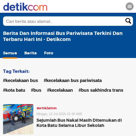
Berita Dan Informasi Bus Pariwisata Terkini Dan
Terbaru Hari Ini - Detikcom
Semua
Berita
Foto
Tag Terkait:
#kecelakaan bus
#kecelakaan bus pariwisata
#kota batu
#bus
#kecelakaan
#bus sakhindra trans
detikJatim
Minggu, 12 Jul 2026 22:40 WIB
Sejumlah Bus Nakal Masih Ditemukan di
Kota Batu Selama Libur Sekolah