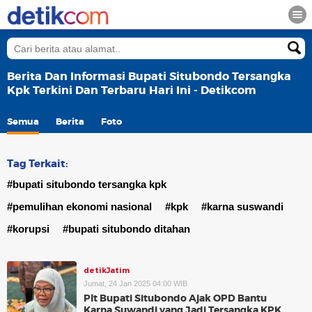
Berita Dan Informasi Bupati Situbondo Tersangka
Kpk Terkini Dan Terbaru Hari Ini - Detikcom
Semua
Berita
Foto
Tag Terkait:
#bupati situbondo tersangka kpk
#pemulihan ekonomi nasional
#kpk
#karna suswandi
#korupsi
#bupati situbondo ditahan
detikJatim
Jumat, 24 Jan 2025 04:00 WIB
Plt Bupati Situbondo Ajak OPD Bantu
Karna Suwandi yang Jadi Tersangka KPK