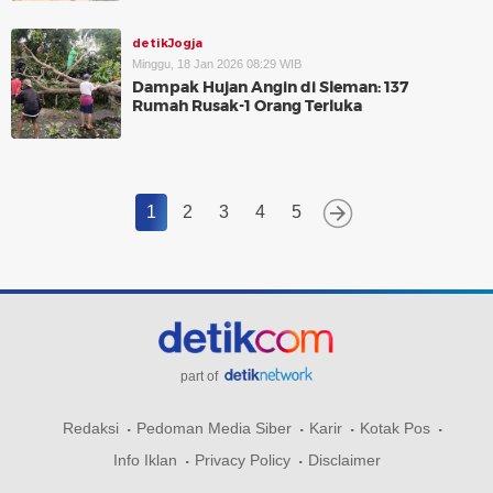
detikJogja
Minggu, 18 Jan 2026 08:29 WIB
Dampak Hujan Angin di Sleman: 137
Rumah Rusak-1 Orang Terluka
1
2
3
4
5
part of
Redaksi
Pedoman Media Siber
Karir
Kotak Pos
Info Iklan
Privacy Policy
Disclaimer