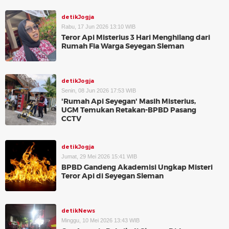
detikJogja
Rabu, 17 Jun 2026 13:10 WIB
Teror Api Misterius 3 Hari Menghilang dari
Rumah Fia Warga Seyegan Sleman
detikJogja
Senin, 08 Jun 2026 17:53 WIB
'Rumah Api Seyegan' Masih Misterius,
UGM Temukan Retakan-BPBD Pasang
CCTV
detikJogja
Jumat, 29 Mei 2026 15:41 WIB
BPBD Gandeng Akademisi Ungkap Misteri
Teror Api di Seyegan Sleman
detikNews
Minggu, 10 Mei 2026 13:43 WIB