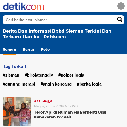
Berita Dan Informasi Bpbd Sleman Terkini Dan
Terbaru Hari Ini - Detikcom
Semua
Berita
Foto
Tag Terkait:
#sleman
#birojatengdiy
#polper jogja
#gunung merapi
#angin kencang
#berita jogja
detikJogja
Minggu, 21 Jun 2026 05:07 WIB
Teror Api di Rumah Fia Berhenti Usai
Kebakaran 127 Kali