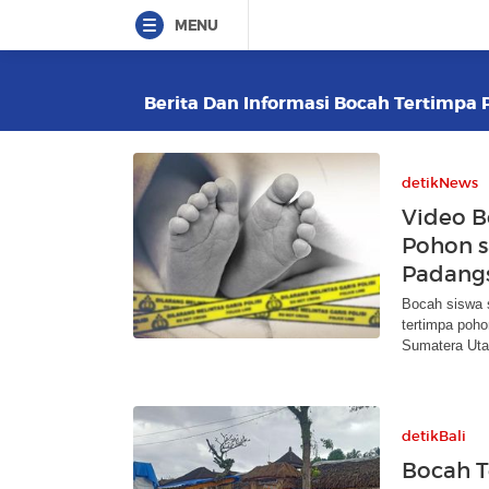
MENU
Berita Dan Informasi Bocah Tertimpa P
detikNews
Video B
Pohon s
Padang
Bocah siswa 
tertimpa poho
Sumatera Uta
detikBali
Bocah T