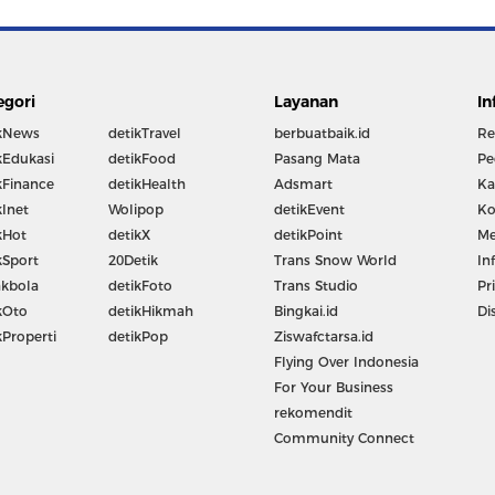
egori
Layanan
In
kNews
detikTravel
berbuatbaik.id
Re
kEdukasi
detikFood
Pasang Mata
Pe
kFinance
detikHealth
Adsmart
Ka
kInet
Wolipop
detikEvent
Ko
kHot
detikX
detikPoint
Me
kSport
20Detik
Trans Snow World
In
kbola
detikFoto
Trans Studio
Pr
kOto
detikHikmah
Bingkai.id
Di
kProperti
detikPop
Ziswafctarsa.id
Flying Over Indonesia
For Your Business
rekomendit
Community Connect