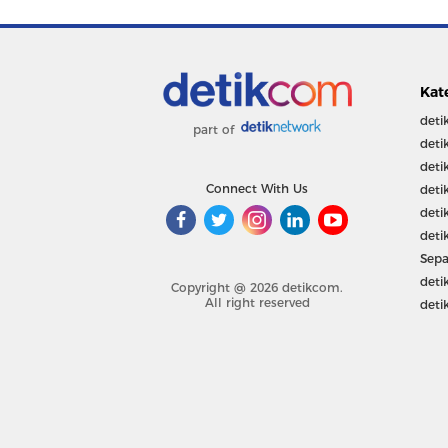
Kat
deti
part of
deti
deti
Connect With Us
deti
deti
deti
Sepa
deti
Copyright @ 2026 detikcom.
All right reserved
deti