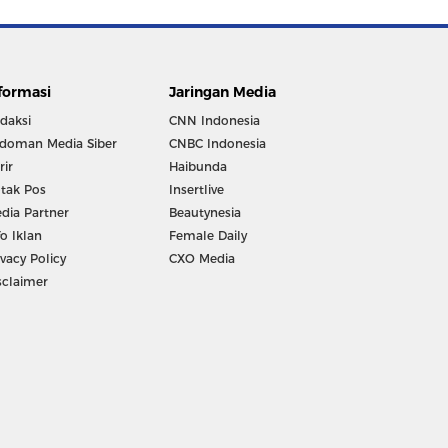
formasi
Jaringan Media
daksi
CNN Indonesia
doman Media Siber
CNBC Indonesia
rir
Haibunda
tak Pos
Insertlive
dia Partner
Beautynesia
fo Iklan
Female Daily
ivacy Policy
CXO Media
sclaimer