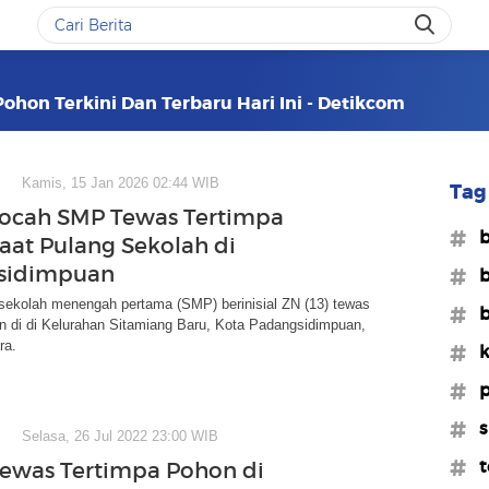
ohon Terkini Dan Terbaru Hari Ini - Detikcom
Kamis, 15 Jan 2026 02:44 WIB
Tag 
ocah SMP Tewas Tertimpa
#b
aat Pulang Sekolah di
sidimpuan
#b
sekolah menengah pertama (SMP) berinisial ZN (13) tewas
#b
n di di Kelurahan Sitamiang Baru, Kota Padangsidimpuan,
ra.
#k
#p
#s
Selasa, 26 Jul 2022 23:00 WIB
#t
ewas Tertimpa Pohon di