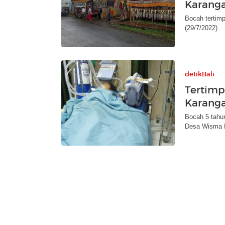
Karang
Bocah tertim
(29/7/2022)
detikBali
Tertimp
Karang
Bocah 5 tahun
Desa Wisma 