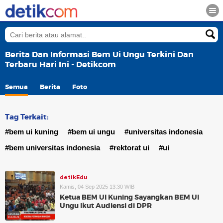
Berita Dan Informasi Bem Ui Ungu Terkini Dan
Terbaru Hari Ini - Detikcom
Semua
Berita
Foto
Tag Terkait:
#bem ui kuning
#bem ui ungu
#universitas indonesia
#bem universitas indonesia
#rektorat ui
#ui
detikEdu
Kamis, 04 Sep 2025 13:30 WIB
Ketua BEM UI Kuning Sayangkan BEM UI
Ungu Ikut Audiensi di DPR