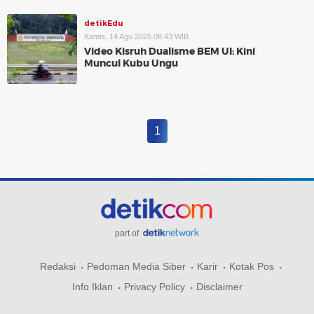
detikEdu
Kamis, 14 Agu 2025 08:43 WIB
Video Kisruh Dualisme BEM UI: Kini
Muncul Kubu Ungu
1
part of
Redaksi
Pedoman Media Siber
Karir
Kotak Pos
Info Iklan
Privacy Policy
Disclaimer