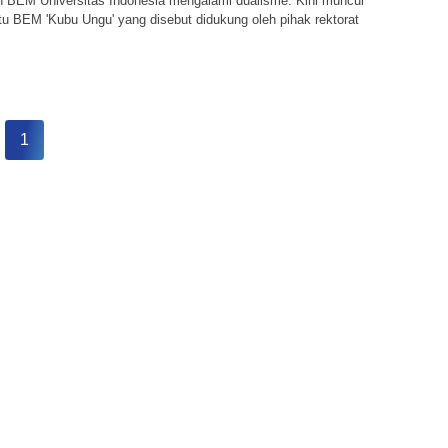
 BEM Universitas Indonesia mengalami dualisme. Kini muncul
tu BEM 'Kubu Ungu' yang disebut didukung oleh pihak rektorat
1