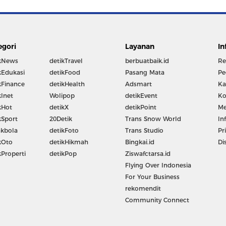
egori
Layanan
In
kNews
detikTravel
berbuatbaik.id
Re
kEdukasi
detikFood
Pasang Mata
Pe
kFinance
detikHealth
Adsmart
Ka
kInet
Wolipop
detikEvent
Ko
kHot
detikX
detikPoint
Me
kSport
20Detik
Trans Snow World
In
kbola
detikFoto
Trans Studio
Pr
kOto
detikHikmah
Bingkai.id
Di
kProperti
detikPop
Ziswafctarsa.id
Flying Over Indonesia
For Your Business
rekomendit
Community Connect