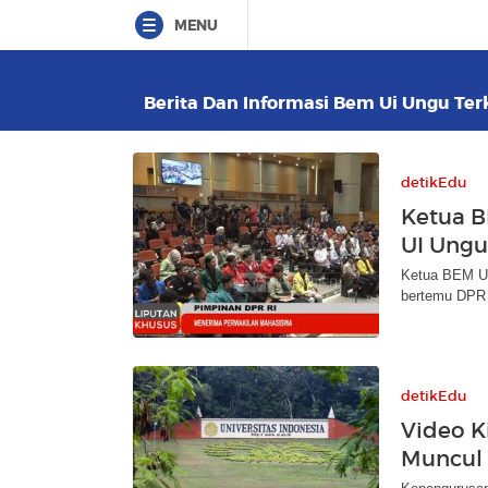
MENU
Berita Dan Informasi Bem Ui Ungu Terk
detikEdu
Ketua 
UI Ungu
Ketua BEM UI
bertemu DPR 
detikEdu
Video K
Muncul