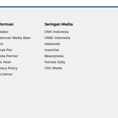
formasi
Jaringan Media
daksi
CNN Indonesia
doman Media Siber
CNBC Indonesia
rir
Haibunda
tak Pos
Insertlive
dia Partner
Beautynesia
fo Iklan
Female Daily
ivacy Policy
CXO Media
sclaimer