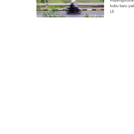
Kepengurusan
kubu baru yai
UI.