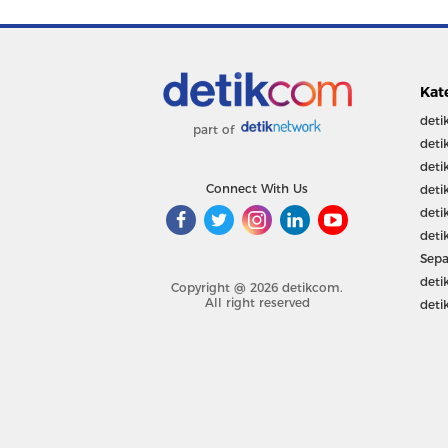
Kat
deti
part of
deti
deti
Connect With Us
deti
deti
deti
Sepa
deti
Copyright @ 2026 detikcom.
All right reserved
deti