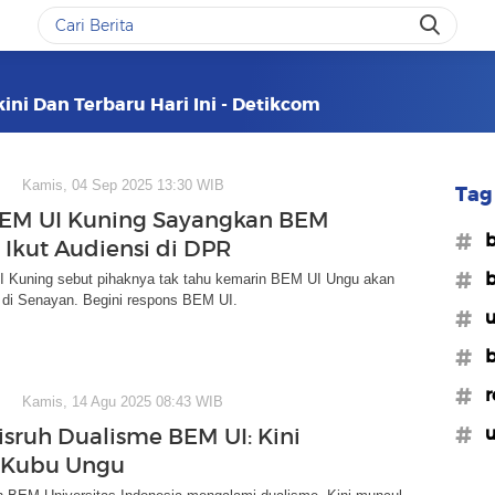
ini Dan Terbaru Hari Ini - Detikcom
Kamis, 04 Sep 2025 13:30 WIB
Tag 
BEM UI Kuning Sayangkan BEM
#b
 Ikut Audiensi di DPR
#b
 Kuning sebut pihaknya tak tahu kemarin BEM UI Ungu akan
di Senayan. Begini respons BEM UI.
#u
#b
#r
Kamis, 14 Agu 2025 08:43 WIB
#u
isruh Dualisme BEM UI: Kini
 Kubu Ungu