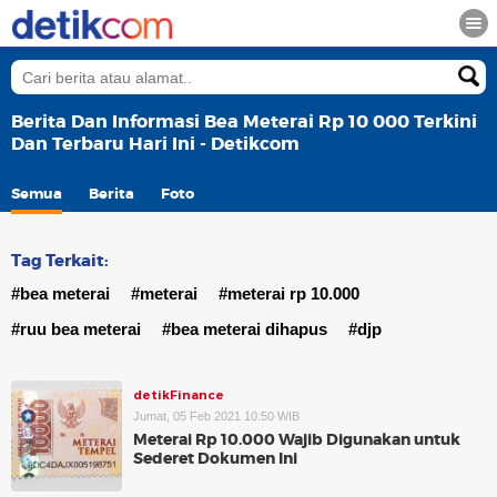
Berita Dan Informasi Bea Meterai Rp 10 000 Terkini
Dan Terbaru Hari Ini - Detikcom
Semua
Berita
Foto
Tag Terkait:
#bea meterai
#meterai
#meterai rp 10.000
#ruu bea meterai
#bea meterai dihapus
#djp
detikFinance
Jumat, 05 Feb 2021 10:50 WIB
Meterai Rp 10.000 Wajib Digunakan untuk
Sederet Dokumen Ini