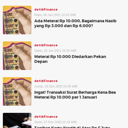
detikFinance
Rabu, 06 Jan 2021 10:53 WIB
Ada Meterai Rp 10.000, Bagaimana Nasib
yang Rp 3.000 dan Rp 6.000?
detikFinance
Sabtu, 02 Jan 2021 19:30 WIB
Meterai Rp 10.000 Diedarkan Pekan
Depan
detikFinance
Jumat, 18 Des 2020 20:45 WIB
Ingat! Transaksi Surat Berharga Kena Bea
Meterai Rp 10.000 per 1 Januari
detikFinance
Senin, 07 Des 2020 12:19 WIB