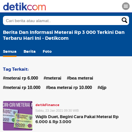
Berita Dan Informasi Meterai Rp 3 000 Terkini Dan
Terbaru Hari Ini - Detikcom
Semua
Berita
Foto
Tag Terkait:
#meterai rp 6.000
#meterai
#bea meterai
#meterai rp 10.000
#bea meterai rp 10.000
#djp
detikFinance
Sabtu, 23 Jan 2021 09:30 WIB
Wajib Duet, Begini Cara Pakai Meterai Rp
6.000 & Rp 3.000