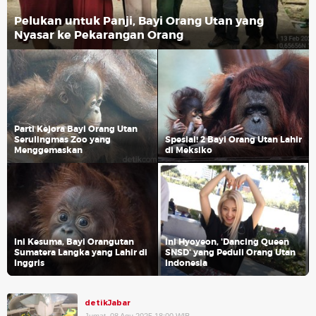
Pelukan untuk Panji, Bayi Orang Utan yang
Nyasar ke Pekarangan Orang
Parti Kejora Bayi Orang Utan
Serulingmas Zoo yang
Spesial! 2 Bayi Orang Utan Lahir
Menggemaskan
di Meksiko
Ini Kesuma, Bayi Orangutan
Ini Hyoyeon, 'Dancing Queen
Sumatera Langka yang Lahir di
SNSD' yang Peduli Orang Utan
Inggris
Indonesia
detikJabar