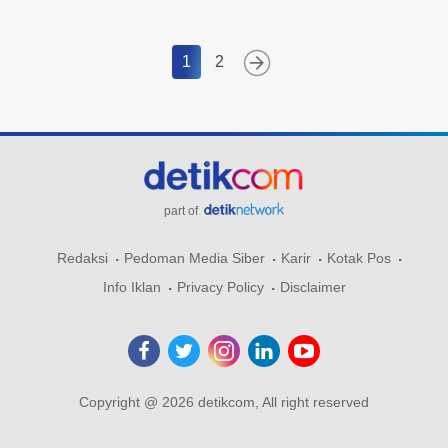
1
2
part of
Redaksi
Pedoman Media Siber
Karir
Kotak Pos
Info Iklan
Privacy Policy
Disclaimer
Copyright @ 2026 detikcom, All right reserved