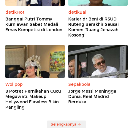
detikHot
detikBali
Bangga! Putri Tommy
Karier dr Beni di RSUD
Kurniawan Sabet Medali
Ruteng Berakhir Seusai
Emas Kompetisi di London
Komen 'Ruang Jenazah
Kosong'
Wolipop
Sepakbola
8 Potret Pernikahan Cucu
Jorge Messi Meninggal
Megawati, Makeup
Dunia, Real Madrid
Hollywood Flawless Bikin
Berduka
Pangling
Selengkapnya