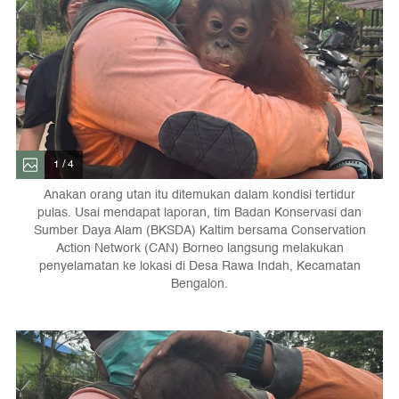
1 / 4
Anakan orang utan itu ditemukan dalam kondisi tertidur
pulas. Usai mendapat laporan, tim Badan Konservasi dan
Sumber Daya Alam (BKSDA) Kaltim bersama Conservation
Action Network (CAN) Borneo langsung melakukan
penyelamatan ke lokasi di Desa Rawa Indah, Kecamatan
Bengalon.