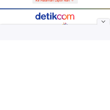
Ke Halaman Lapor Nah
part of
Redaksi
Pedoman Media Siber
Karir
Kotak Pos
Info Iklan
Privacy Policy
Disclaimer
Download aplikasi detikcom
Copyright @ 2026 detikcom, All right reserved