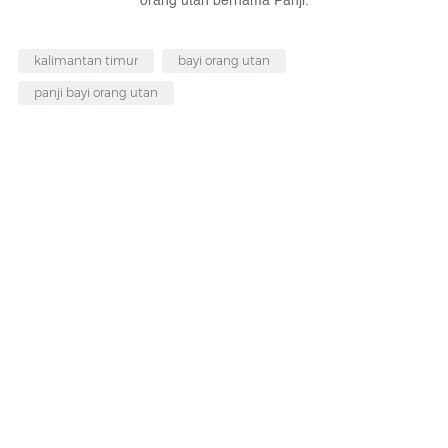
orang utan bernama Panji.
kalimantan timur
bayi orang utan
panji bayi orang utan