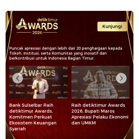
Kunjungi
Puncak apresiasi dengan lebih dari 20 penghargaan kepada
Tokoh, Institusi, serta Komunitas yang inovatif dan
berkontribusi untuk Indonesia Bagian Timur.
,
Bank Sulselbar Raih
Raih detiktimur Awards
Pa
detiktimur Awards,
2026, Bupati Maros
de
Komitmen Perkuat
Apresiasi Pelaku Ekonomi
De
Ekosistem Keuangan
dan UMKM
Ke
Syariah