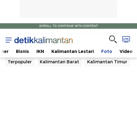
SCROLL TO CONTINUE WITH CONTENT
iner
Bisnis
IKN
Kalimantan Lestari
Foto
Video
Terpopuler
Kalimantan Barat
Kalimantan Timur