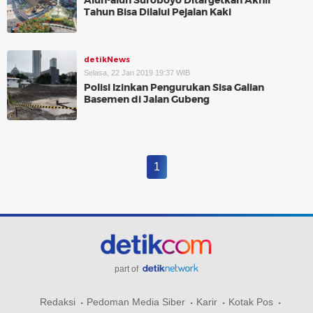
Alun-alun Suroboyo Ditargetkan Akhir
Tahun Bisa Dilalui Pejalan Kaki
detikNews
Selasa, 22 Jan 2019 19:37 WIB
Polisi Izinkan Pengurukan Sisa Galian
Basemen di Jalan Gubeng
1
part of
Redaksi
Pedoman Media Siber
Karir
Kotak Pos