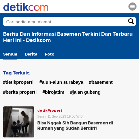
Berita Dan Informasi Basemen Terkini Dan Terbaru
Hari Ini - Detikcom
Semua
Berita
Foto
Tag Terkait:
#detikproperti
#alun-alun surabaya
#basement
#berita properti
#birojatim
#jalan gubeng
detikProperti
Senin, 11 Sep 2023 19:00 WIB
Bisa Nggak Sih Bangun Basemen di
Rumah yang Sudah Berdiri?