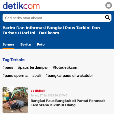
Berita Dan Informasi Bangkai Paus Terkini Dan
Terbaru Hari Ini - Detikcom
Semua
Berita
Foto
Tag Terkait:
#paus
#paus terdampar
#fotodetikcom
#paus sperma
#bali
#bangkai paus di wakatobi
detikBali
Jumat, 17 Jul 2026 16:13 WIB
Bangkai Paus Bungkuk di Pantai Perancak
Jembrana Dikubur Ulang