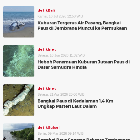
detikBali
Kamis, 16 Jul 2026 12:58 WIB
Kuburan Tergerus Air Pasang, Bangkai
Paus di Jembrana Muncul ke Permukaan
detikInet
Selasa, 16 Jun 2026 11:32 WIB
Heboh Penemuan Kuburan Jutaan Paus di
Dasar Samudra Hindia
detikInet
Selasa, 21 Apr 2026 20:00 WIB
Bangkai Paus di Kedalaman 1,4 Km
Ungkap Misteri Laut Dalam
detikSulsel
Senin, 09 Mar 2026 09:14 WIB