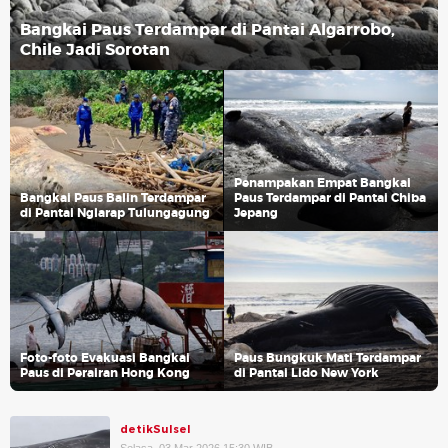
Bangkai Paus Terdampar di Pantai Algarrobo,
Chile Jadi Sorotan
Penampakan Empat Bangkai
Bangkai Paus Balin Terdampar
Paus Terdampar di Pantai Chiba
di Pantai Nglarap Tulungagung
Jepang
Foto-foto Evakuasi Bangkai
Paus Bungkuk Mati Terdampar
Paus di Perairan Hong Kong
di Pantai Lido New York
detikSulsel