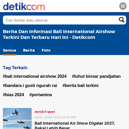
Berita Dan Informasi Bali International Airshow
Terkini Dan Terbaru Hari Ini - Detikcom
Semua
Berita
Foto
Tag Terkait:
#bali international airshow 2024
#luhut binsar pandjaitan
#bandara i gusti ngurah rai
#berita bali terkini
#bias 2024
#pertamina
detikTravel
Senin, 28 Apr 2025 15:10 WIB
Bali International Air Show Digelar 2027,
Bakal Lebih Besar