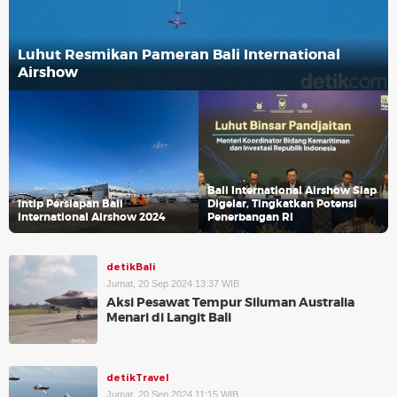
Luhut Resmikan Pameran Bali International
Airshow
Bali International Airshow Siap
Intip Persiapan Bali
Digelar, Tingkatkan Potensi
International Airshow 2024
Penerbangan RI
detikBali
Jumat, 20 Sep 2024 13:37 WIB
Aksi Pesawat Tempur Siluman Australia
Menari di Langit Bali
detikTravel
Jumat, 20 Sep 2024 11:15 WIB