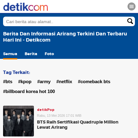
Berita Dan Informasi Arirang Terkini Dan Terbaru
Hari Ini - Detikcom
Semua
Berita
Foto
Tag Terkait:
#bts
#kpop
#army
#netflix
#comeback bts
#billboard korea hot 100
detikPop
Rabu, 13 Mei 2026 17:01 WIB
BTS Raih Sertifikasi Quadruple Million
Lewat Arirang