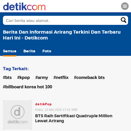
Berita Dan Informasi Arirang Terkini Dan Terbaru
Hari Ini - Detikcom
Semua
Berita
Foto
Tag Terkait:
#bts
#kpop
#army
#netflix
#comeback bts
#billboard korea hot 100
detikPop
Rabu, 13 Mei 2026 17:01 WIB
BTS Raih Sertifikasi Quadruple Million
Lewat Arirang