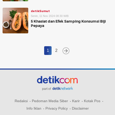
detikSumut
Senin, 11 Nov 2024 08:30 WIB
5 Khasiat dan Efek Samping Konsumsi Biji
Pepaya
1
2
part of
Redaksi
Pedoman Media Siber
Karir
Kotak Pos
Info Iklan
Privacy Policy
Disclaimer