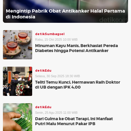
Mengintip Pabrik Obat Antikanker Halal Pertama
di Indonesia
detikSumbagsel
Rabu, 15 Okt 2025 10:00 WIB
Minuman Kayu Manis, Berkhasiat Pereda
Diabetes hingga Potensi Antikanker
detikEdu
Selasa, 30 Sep 2025 18:30 WIB
Teliti Temu Kunci, Hermawan Raih Doktor
di UB dengan IPK 4,00
detikEdu
Senin, 25 Agu 2025 11:00 WIB
Dari Gulma ke Obat Terapi, Ini Manfaat
Putri Malu Menurut Pakar IPB