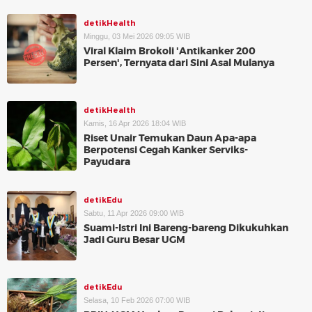
detikHealth
Minggu, 03 Mei 2026 09:05 WIB
Viral Klaim Brokoli 'Antikanker 200
Persen', Ternyata dari Sini Asal Mulanya
detikHealth
Kamis, 16 Apr 2026 18:04 WIB
Riset Unair Temukan Daun Apa-apa
Berpotensi Cegah Kanker Serviks-
Payudara
detikEdu
Sabtu, 11 Apr 2026 09:00 WIB
Suami-Istri Ini Bareng-bareng Dikukuhkan
Jadi Guru Besar UGM
detikEdu
Selasa, 10 Feb 2026 07:00 WIB