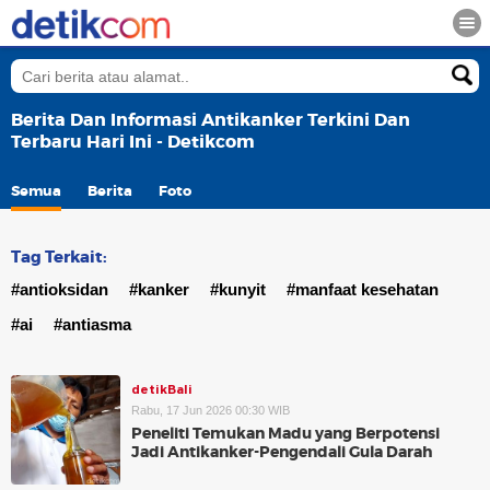
Berita Dan Informasi Antikanker Terkini Dan
Terbaru Hari Ini - Detikcom
Semua
Berita
Foto
Tag Terkait:
#antioksidan
#kanker
#kunyit
#manfaat kesehatan
#ai
#antiasma
detikBali
Rabu, 17 Jun 2026 00:30 WIB
Peneliti Temukan Madu yang Berpotensi
Jadi Antikanker-Pengendali Gula Darah