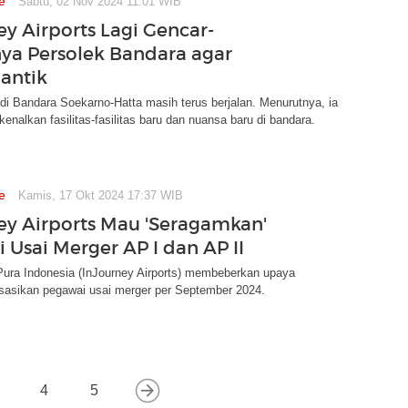
e
Sabtu, 02 Nov 2024 11:01 WIB
ey Airports Lagi Gencar-
ya Persolek Bandara agar
antik
di Bandara Soekarno-Hatta masih terus berjalan. Menurutnya, ia
nalkan fasilitas-fasilitas baru dan nuansa baru di bandara.
e
Kamis, 17 Okt 2024 17:37 WIB
ey Airports Mau 'Seragamkan'
 Usai Merger AP I dan AP II
ura Indonesia (InJourney Airports) membeberkan upaya
asikan pegawai usai merger per September 2024.
4
5