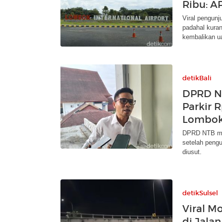
Ribu: A
Viral pengunj
padahal kuran
kembalikan u
detikBali
DPRD NT
Parkir 
Lombo
DPRD NTB men
setelah pengu
diusut.
detikSulsel
Viral M
di Jala