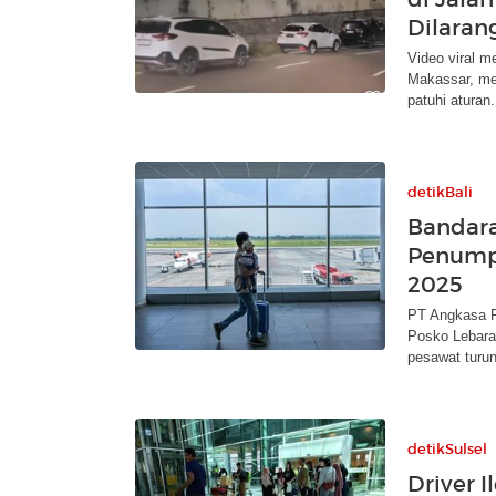
Dilaran
Video viral m
Makassar, me
patuhi aturan.
detikBali
Bandara
Penump
2025
PT Angkasa P
Posko Lebaran
pesawat turun
detikSulsel
Driver I