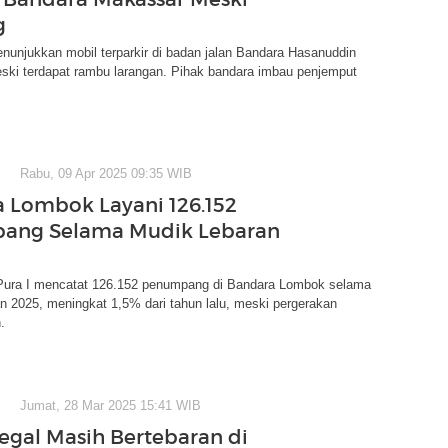
g
enunjukkan mobil terparkir di badan jalan Bandara Hasanuddin
ski terdapat rambu larangan. Pihak bandara imbau penjemput
Rabu, 09 Apr 2025 09:35 WIB
 Lombok Layani 126.152
ang Selama Mudik Lebaran
ura I mencatat 126.152 penumpang di Bandara Lombok selama
 2025, meningkat 1,5% dari tahun lalu, meski pergerakan
.
Jumat, 28 Mar 2025 15:41 WIB
legal Masih Bertebaran di