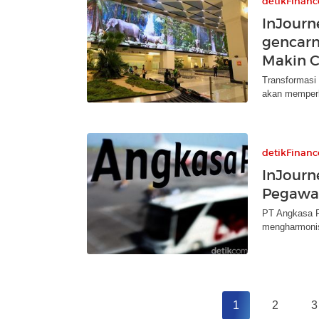
detikFinanc
InJourn
gencarn
Makin C
Transformasi 
akan memperke
detikFinanc
InJourn
Pegawai
PT Angkasa P
mengharmonis
1
2
3