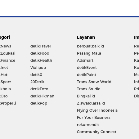
egori
Layanan
In
kNews
detikTravel
berbuatbaik.id
Re
kEdukasi
detikFood
Pasang Mata
Pe
kFinance
detikHealth
Adsmart
Ka
kInet
Wolipop
detikEvent
Ko
kHot
detikX
detikPoint
Me
kSport
20Detik
Trans Snow World
In
kbola
detikFoto
Trans Studio
Pr
kOto
detikHikmah
Bingkai.id
Di
kProperti
detikPop
Ziswafctarsa.id
Flying Over Indonesia
For Your Business
rekomendit
Community Connect