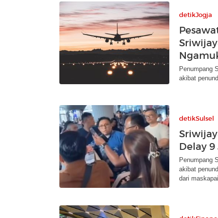
detikJogja
Pesawa
Sriwija
Ngamu
Penumpang Sr
akibat penun
detikSulsel
Sriwija
Delay 
Penumpang Sr
akibat penun
dari maskapai