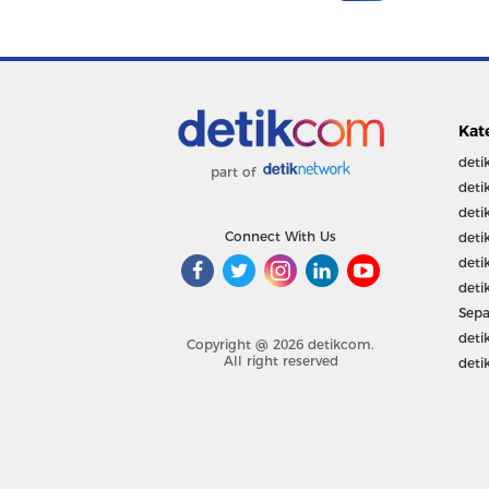
Kat
deti
part of
deti
deti
Connect With Us
deti
deti
deti
Sepa
deti
Copyright @ 2026 detikcom.
All right reserved
deti