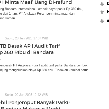
P I Minta Maaf, Uang Di-refund
#b
ung Bandara Internasional Lombok bayar parkir Rp 360 ribu,
#b
g dari 1 jam. PT Angkasa Pura I pun minta maaf dan
ang korban.
#a
Sabtu, 28 Jun 2025 17:07 WIB
B Desak AP I Audit Tarif
Rp 360 Ribu di Bandara
k
desak PT Angkasa Pura I audit tarif parkir Bandara Lombok
njung mengeluhkan biaya Rp 360 ribu. Tindakan kriminal harus
Senin, 09 Jun 2025 12:42 WIB
obil Penjemput Banyak Parkir
n Bandara Makassar Meski