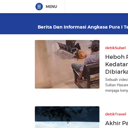
MENU
Berita Dan Informasi Angkasa Pura I Te
detikSulsel
Heboh 
Kedata
Dibiark
Sebuah video 
Sultan Hasan
menjaga ken
detikTravel
Akhir P