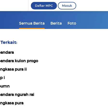
Daftar MPC
Masuk
Semua Berita
Berita
Foto
Terkait:
andara
andara kulon progo
ngkasa pura ii
p i
bumn
andara ngurah rai
ngkasa pura