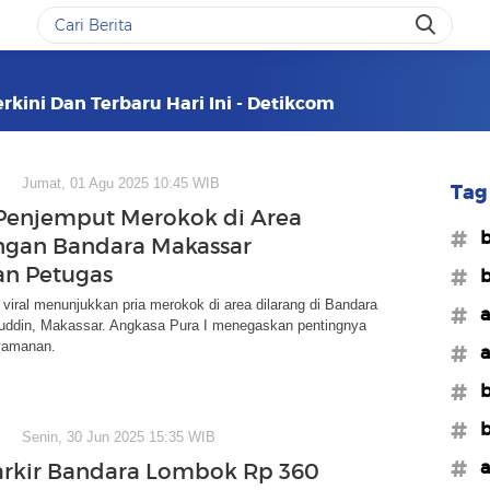
rkini Dan Terbaru Hari Ini - Detikcom
Jumat, 01 Agu 2025 10:45 WIB
Tag 
Penjemput Merokok di Area
#b
ngan Bandara Makassar
an Petugas
#b
viral menunjukkan pria merokok di area dilarang di Bandara
#a
uddin, Makassar. Angkasa Pura I menegaskan pentingnya
yamanan.
#a
#
#b
Senin, 30 Jun 2025 15:35 WIB
#a
arkir Bandara Lombok Rp 360