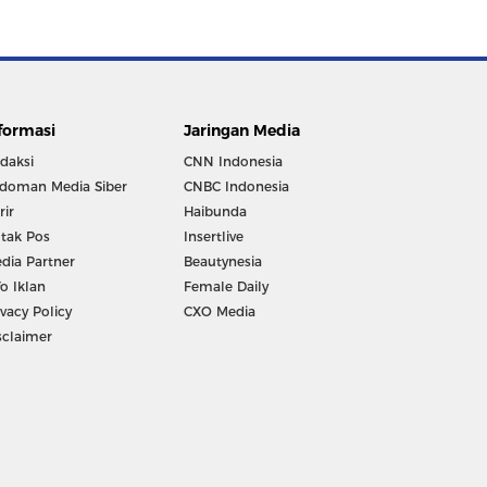
formasi
Jaringan Media
daksi
CNN Indonesia
doman Media Siber
CNBC Indonesia
rir
Haibunda
tak Pos
Insertlive
dia Partner
Beautynesia
fo Iklan
Female Daily
ivacy Policy
CXO Media
sclaimer