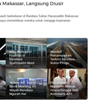
 Makassar, Langsung Diusir
 masih berkeliaran di Bandara Sultan Hasanuddin Makassar.
paya menertibkan mereka untuk menjaga keamanan
Intip Beragam
Mantul!
Fasilitas di
Penampakan
Bandara
Terkini Bandara
Syamsudin Noor
Kulon Progo
Jelang IMF-World
Perjalanan
Bank Meeting, Ini
Ngabalin Masuk
Wajah Bandara
Istana hingga Jadi
Ngurah Rai
Komisaris AP I