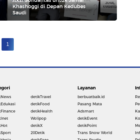
Khashoggi di Depan Kedubes
Saudi
1
egori
Layanan
In
kNews
detikTravel
berbuatbaik.id
Re
kEdukasi
detikFood
Pasang Mata
Pe
kFinance
detikHealth
Adsmart
Ka
kInet
Wolipop
detikEvent
Ko
kHot
detikX
detikPoint
Me
kSport
20Detik
Trans Snow World
In
kbola
detikFoto
Trans Studio
Pr