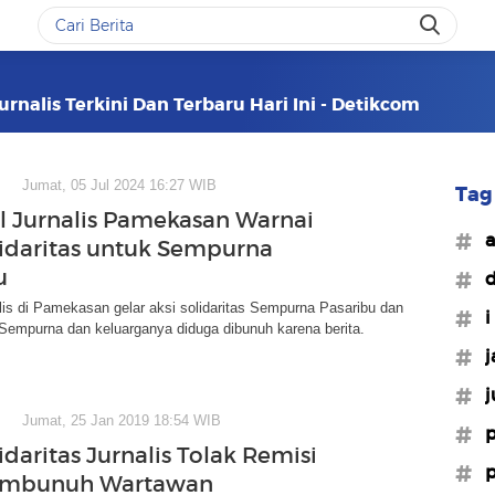
urnalis Terkini Dan Terbaru Hari Ini - Detikcom
Jumat, 05 Jul 2024 16:27 WIB
Tag 
al Jurnalis Pamekasan Warnai
#a
lidaritas untuk Sempurna
u
#d
lis di Pamekasan gelar aksi solidaritas Sempurna Pasaribu dan
#i
Sempurna dan keluarganya diduga dibunuh karena berita.
#j
#j
Jumat, 25 Jan 2019 18:54 WIB
#p
idaritas Jurnalis Tolak Remisi
#p
embunuh Wartawan