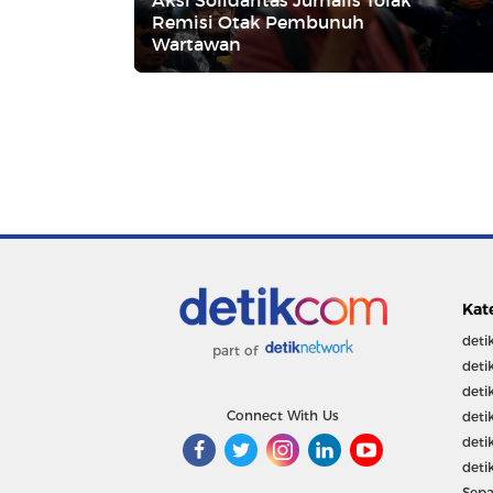
Remisi Otak Pembunuh
Wartawan
Kat
deti
part of
deti
deti
Connect With Us
deti
deti
deti
Sepa