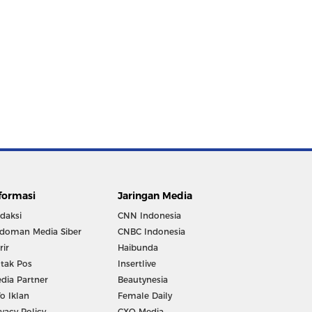
formasi
Jaringan Media
daksi
CNN Indonesia
doman Media Siber
CNBC Indonesia
rir
Haibunda
tak Pos
Insertlive
dia Partner
Beautynesia
fo Iklan
Female Daily
ivacy Policy
CXO Media