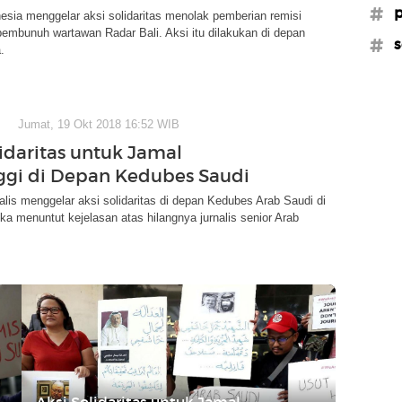
#p
nesia menggelar aksi solidaritas menolak pemberian remisi
embunuh wartawan Radar Bali. Aksi itu dilakukan di depan
#s
.
Jumat, 19 Okt 2018 16:52 WIB
lidaritas untuk Jamal
gi di Depan Kedubes Saudi
alis menggelar aksi solidaritas di depan Kedubes Arab Saudi di
ka menuntut kejelasan atas hilangnya jurnalis senior Arab
Aksi Solidaritas untuk Jamal