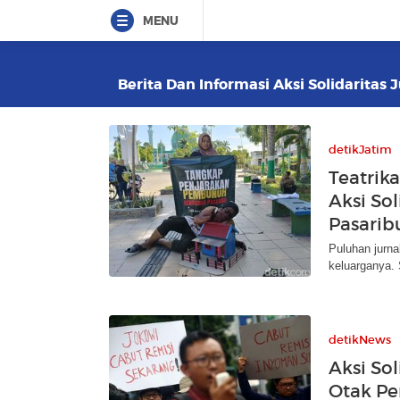
MENU
Berita Dan Informasi Aksi Solidaritas J
detikJatim
Teatrik
Aksi So
Pasarib
Puluhan jurna
keluarganya. 
detikNews
Aksi Sol
Otak P