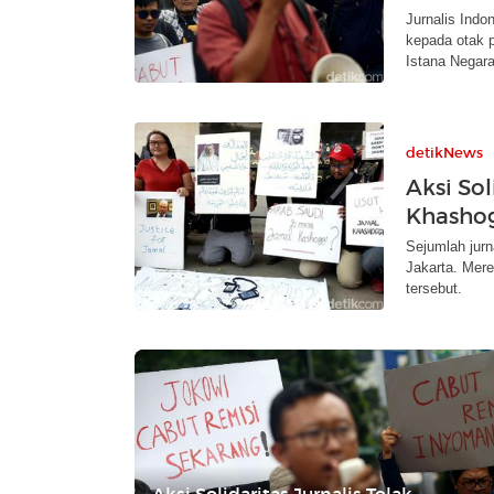
Jurnalis Indo
kepada otak p
Istana Negara
detikNews
Aksi So
Khashog
Sejumlah jurn
Jakarta. Mere
tersebut.
Aksi Solidaritas Jurnalis Tolak