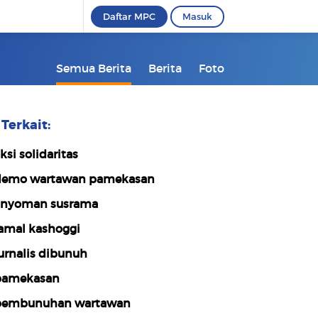
Daftar MPC
Masuk
Semua Berita
Berita
Foto
Terkait:
ksi solidaritas
emo wartawan pamekasan
 nyoman susrama
amal kashoggi
urnalis dibunuh
amekasan
embunuhan wartawan