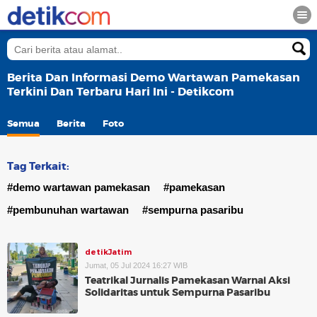
Berita Dan Informasi Demo Wartawan Pamekasan
Terkini Dan Terbaru Hari Ini - Detikcom
Semua
Berita
Foto
Tag Terkait:
#demo wartawan pamekasan
#pamekasan
#pembunuhan wartawan
#sempurna pasaribu
detikJatim
Jumat, 05 Jul 2024 16:27 WIB
Teatrikal Jurnalis Pamekasan Warnai Aksi
Solidaritas untuk Sempurna Pasaribu