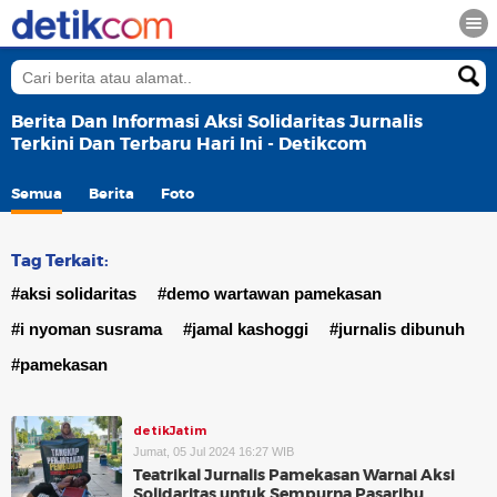
Berita Dan Informasi Aksi Solidaritas Jurnalis
Terkini Dan Terbaru Hari Ini - Detikcom
Semua
Berita
Foto
Tag Terkait:
#aksi solidaritas
#demo wartawan pamekasan
#i nyoman susrama
#jamal kashoggi
#jurnalis dibunuh
#pamekasan
detikJatim
Jumat, 05 Jul 2024 16:27 WIB
Teatrikal Jurnalis Pamekasan Warnai Aksi
Solidaritas untuk Sempurna Pasaribu