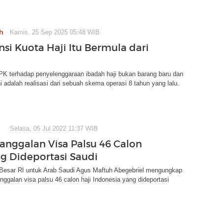
h
Kamis, 25 Sep 2025 05:48 WIB
nsi Kuota Haji Itu Bermula dari
PK terhadap penyelenggaraan ibadah haji bukan barang baru dan
ni adalah realisasi dari sebuah skema operasi 8 tahun yang lalu.
Selasa, 05 Jul 2022 11:37 WIB
janggalan Visa Palsu 46 Calon
ng Dideportasi Saudi
Besar RI untuk Arab Saudi Agus Maftuh Abegebriel mengungkap
nggalan visa palsu 46 calon haji Indonesia yang dideportasi