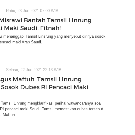
Rabu, 23 Jun 2021 07:00 WIB
 Misrawi Bantah Tamsil Linrung
i Maki Saudi: Fitnah!
wi menanggapi Tamsil Linsrung yang menyebut dirinya sosok
encaci maki Arab Saudi.
Selasa, 22 Jun 2021 22:13 WIB
gus Maftuh, Tamsil Linrung
Sosok Dubes RI Pencaci Maki
amsil Linrung mengklarifikasi perihal wawancaranya soal
RI pencaci maki Saudi. Tamsil memastikan dubes tersebut
s Maftuh.