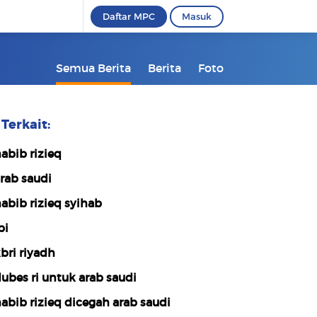
Daftar MPC
Masuk
Semua Berita
Berita
Foto
Terkait:
abib rizieq
rab saudi
abib rizieq syihab
pi
bri riyadh
ubes ri untuk arab saudi
abib rizieq dicegah arab saudi