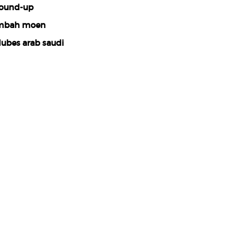
ound-up
mbah moen
ubes arab saudi