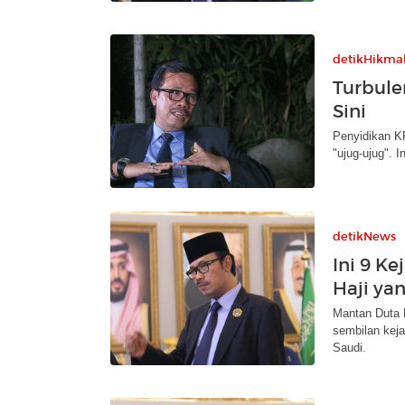
detikHikma
Turbule
Sini
Penyidikan K
"ujug-ujug". I
detikNews
Ini 9 Ke
Haji ya
Mantan Duta 
sembilan keja
Saudi.