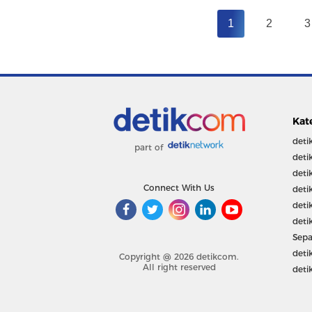
1
2
3
Kat
deti
part of
deti
deti
Connect With Us
deti
deti
deti
Sepa
deti
Copyright @ 2026 detikcom.
All right reserved
deti