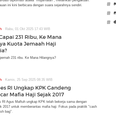
sa-basi diplomasi atawa "mujamalah", melainkan pengakuan:
#r
uan ini kini berbicara dengan suara sejarahnya sendiri.
#
#d
h
Rabu, 01 Okt 2025 17:43 WIB
Capai 231 Ribu, Ke Mana
ya Kuota Jemaah Haji
ia?
 pernah 231 ribu. Ke Mana Hilangnya?
h
Kamis, 25 Sep 2025 08:35 WIB
es RI Ungkap KPK Gandeng
car Mafia Haji Sejak 2017
 RI Agus Maftuh ungkap KPK telah bekerja sama dengan
 2017 untuk memberantas mafia haji. Fokus pada praktik "cash
sh bag".