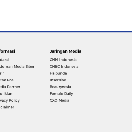
formasi
Jaringan Media
daksi
CNN Indonesia
doman Media Siber
CNBC Indonesia
rir
Haibunda
tak Pos
Insertlive
dia Partner
Beautynesia
fo Iklan
Female Daily
ivacy Policy
CXO Media
sclaimer