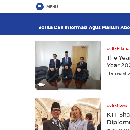
MENU
Berita Dan Informasi Agus Maftuh Abeg
detikHikma
The Year
Year 20
The Year of S
detikNews
KTT Sha
Diploma