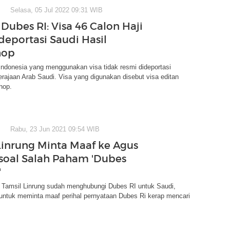
Selasa, 05 Jul 2022 09:31 WIB
Dubes RI: Visa 46 Calon Haji
deportasi Saudi Hasil
hop
 Indonesia yang menggunakan visa tidak resmi dideportasi
rajaan Arab Saudi. Visa yang digunakan disebut visa editan
hop.
Rabu, 23 Jun 2021 09:54 WIB
Linrung Minta Maaf ke Agus
soal Salah Paham 'Dubes
'
Tamsil Linrung sudah menghubungi Dubes RI untuk Saudi,
untuk meminta maaf perihal pernyataan Dubes Ri kerap mencari