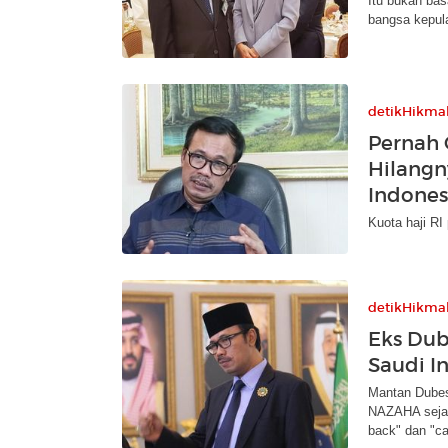
Itu bukan ba
bangsa kepula
detikHikma
Pernah 
Hilangn
Indones
Kuota haji RI
detikHikma
Eks Dub
Saudi In
Mantan Dubes
NAZAHA sejak
back" dan "ca