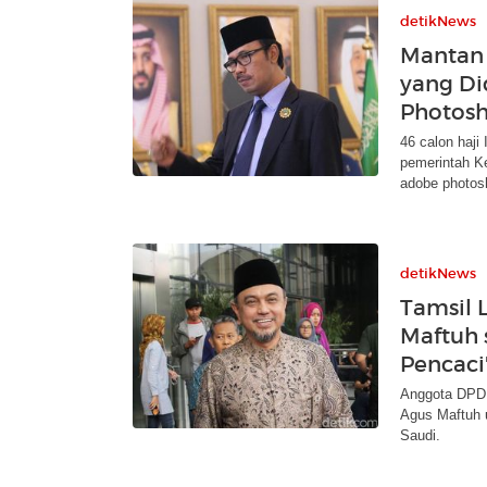
detikNews
Mantan 
yang Di
Photos
46 calon haji
pemerintah Ke
adobe photos
detikNews
Tamsil 
Maftuh 
Pencaci
Anggota DPD 
Agus Maftuh 
Saudi.