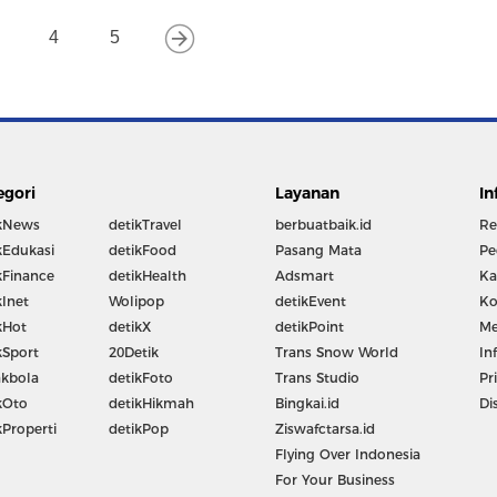
4
5
egori
Layanan
In
kNews
detikTravel
berbuatbaik.id
Re
kEdukasi
detikFood
Pasang Mata
Pe
kFinance
detikHealth
Adsmart
Ka
kInet
Wolipop
detikEvent
Ko
kHot
detikX
detikPoint
Me
kSport
20Detik
Trans Snow World
In
kbola
detikFoto
Trans Studio
Pr
kOto
detikHikmah
Bingkai.id
Di
kProperti
detikPop
Ziswafctarsa.id
Flying Over Indonesia
For Your Business