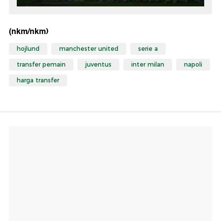
(nkm/nkm)
hojlund
manchester united
serie a
transfer pemain
juventus
inter milan
napoli
harga transfer