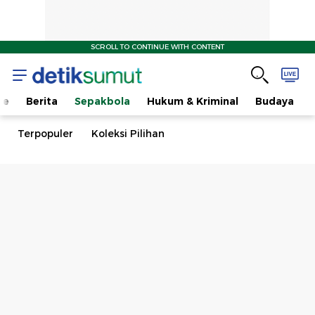
SCROLL TO CONTINUE WITH CONTENT
me
Berita
Sepakbola
Hukum & Kriminal
Budaya
Terpopuler
Koleksi Pilihan