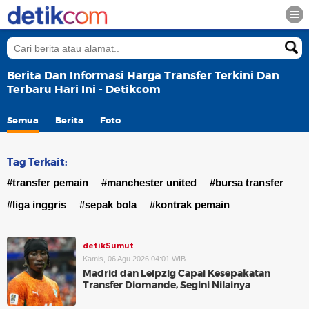
Berita Dan Informasi Harga Transfer Terkini Dan
Terbaru Hari Ini - Detikcom
Semua
Berita
Foto
Tag Terkait:
#transfer pemain
#manchester united
#bursa transfer
#liga inggris
#sepak bola
#kontrak pemain
detikSumut
Kamis, 06 Agu 2026 04:01 WIB
Madrid dan Leipzig Capai Kesepakatan
Transfer Diomande, Segini Nilainya