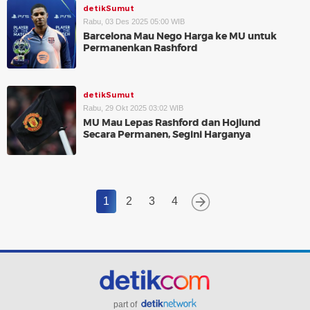
detikSumut
Rabu, 03 Des 2025 05:00 WIB
Barcelona Mau Nego Harga ke MU untuk
Permanenkan Rashford
detikSumut
Rabu, 29 Okt 2025 03:02 WIB
MU Mau Lepas Rashford dan Hojlund
Secara Permanen, Segini Harganya
1
2
3
4
part of