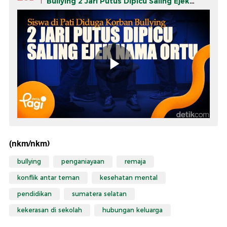
Bullying 2 Jari Putus Dipicu Saling Ejek
Nama Ortu
(nkm/nkm)
bullying
penganiayaan
remaja
konflik antar teman
kesehatan mental
pendidikan
sumatera selatan
kekerasan di sekolah
hubungan keluarga