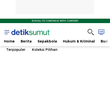
SCROLL TO CONTINUE WITH CONTENT
Home
Berita
Sepakbola
Hukum & Kriminal
Buda
Terpopuler
Koleksi Pilihan