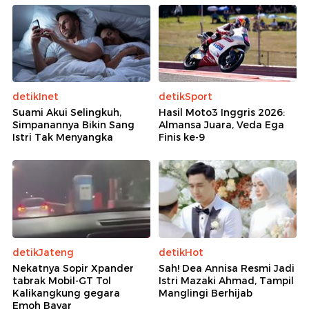
detikInet
detikSport
Suami Akui Selingkuh,
Hasil Moto3 Inggris 2026:
Simpanannya Bikin Sang
Almansa Juara, Veda Ega
Istri Tak Menyangka
Finis ke-9
detikJateng
detikHot
Nekatnya Sopir Xpander
Sah! Dea Annisa Resmi Jadi
tabrak Mobil-GT Tol
Istri Mazaki Ahmad, Tampil
Kalikangkung gegara
Manglingi Berhijab
Emoh Bayar