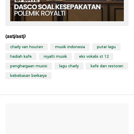
(astj/astj)
charly van houten
musik indonesia
putar lagu
hadiah kafe
royalti musik
eks vokalis st 12
penghargaan musisi
lagu charly
kafe dan restoran
kebebasan berkarya