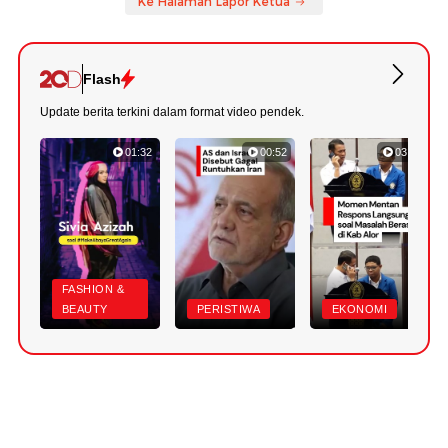
Ke Halaman Lapor Ketua
Flash
Update berita terkini dalam format video pendek.
01:32
00:52
03:22
FASHION &
BEAUTY
PERISTIWA
EKONOMI