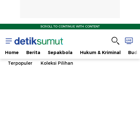
SCROLL TO CONTINUE WITH CONTENT
Home
Berita
Sepakbola
Hukum & Kriminal
Buda
Terpopuler
Koleksi Pilihan